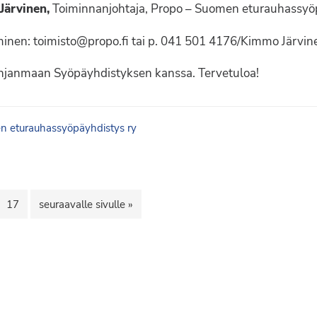
Järvinen,
Toiminnanjohtaja, Propo – Suomen eturauhassyö
uminen: toimisto@propo.fi tai p. 041 501 4176/Kimmo Järvin
ohjanmaan Syöpäyhdistyksen kanssa. Tervetuloa!
 eturauhassyöpäyhdistys ry
Sivu
Siirry
17
seuraavalle sivulle »