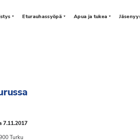
stys
Eturauhassyöpä
Apua ja tukea
Jäsenyy
s
urussa
a 7.11.2017
0900 Turku