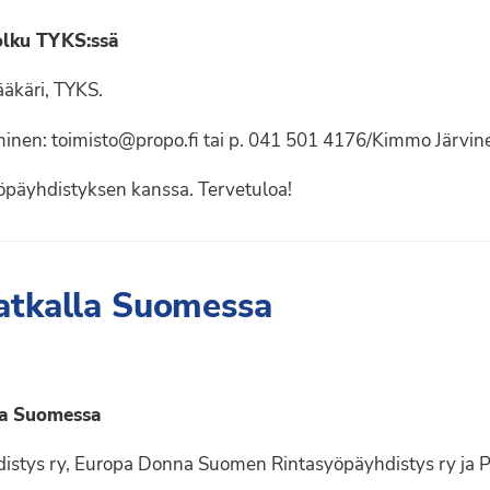
olku TYKS:ssä
lääkäri, TYKS.
uminen: toimisto@propo.fi tai p. 041 501 4176/Kimmo Järvin
päyhdistyksen kanssa. Tervetuloa!
atkalla Suomessa
la Suomessa
istys ry, Europa Donna Suomen Rintasyöpäyhdistys ry ja