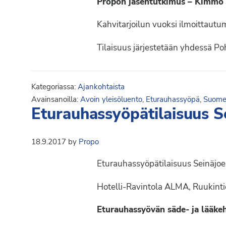
Propon jäsentutkimus – Kimmo 
Kahvitarjoilun vuoksi ilmoittaut
Tilaisuus järjestetään yhdessä P
Kategoriassa:
Ajankohtaista
Avainsanoilla:
Avoin yleisöluento
,
Eturauhassyöpä
,
Suomen
Eturauhassyöpätilaisuus Se
18.9.2017
by
Propo
Eturauhassyöpätilaisuus Seinäjoe
Hotelli-Ravintola ALMA, Ruukinti
Eturauhassyövän säde- ja lääke