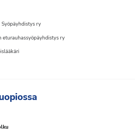
n Syöpäyhdistys ry
n eturauhassyöpäyhdistys ry
oislääkäri
uopiossa
olku