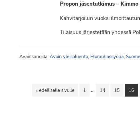
Propon jäsentutkimus – Kimmo 
Kahvitarjoilun vuoksi ilmoittaut
Tilaisuus järjestetään yhdessä P
Avainsanoilla:
Avoin yleisöluento
,
Eturauhassyöpä
,
Suomen
Välisivut
…
Siirry
Sivu
Sivu
Sivu
Sivu
«
edelliselle sivulle
1
14
15
16
jätetty
pois