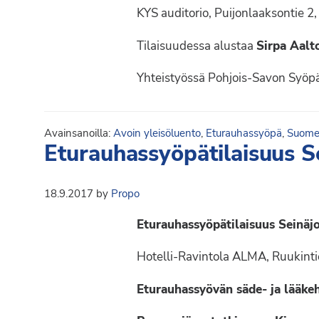
KYS auditorio, Puijonlaaksontie 2
Tilaisuudessa alustaa
Sirpa Aal
Yhteistyössä Pohjois-Savon Syöp
Avainsanoilla:
Avoin yleisöluento
,
Eturauhassyöpä
,
Suomen
Eturauhassyöpätilaisuus S
18.9.2017
by
Propo
Eturauhassyöpätilaisuus Seinäjo
Hotelli-Ravintola ALMA, Ruukinti
Eturauhassyövän säde- ja lääke