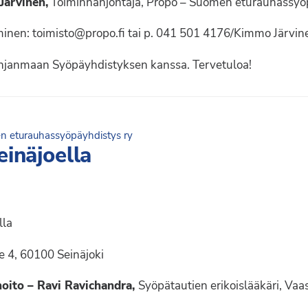
Järvinen,
Toiminnanjohtaja, Propo – Suomen eturauhassyö
uminen: toimisto@propo.fi tai p. 041 501 4176/Kimmo Järvin
ohjanmaan Syöpäyhdistyksen kanssa. Tervetuloa!
 eturauhassyöpäyhdistys ry
inäjoella
lla
e 4, 60100 Seinäjoki
hoito – Ravi Ravichandra,
Syöpätautien erikoislääkäri, Vaa