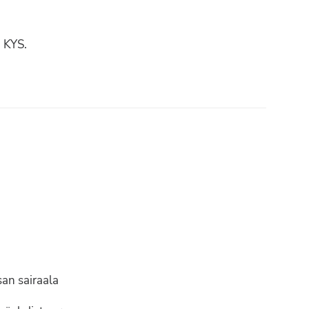
, KYS.
Liity jäseneksi
san sairaala