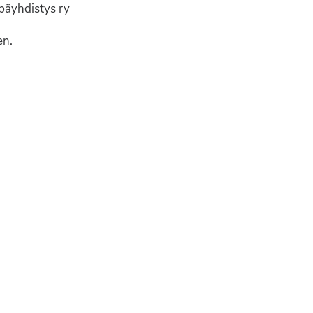
päyhdistys ry
en.