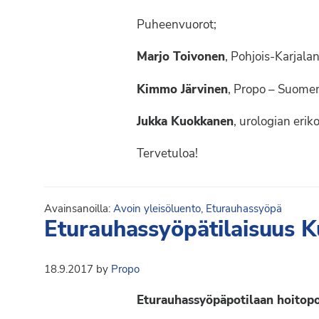
Puheenvuorot;
Marjo Toivonen
, Pohjois-Karjala
Kimmo Järvinen
, Propo – Suome
Jukka Kuokkanen
, urologian erik
Tervetuloa!
Avainsanoilla:
Avoin yleisöluento
,
Eturauhassyöpä
Eturauhassyöpätilaisuus K
18.9.2017
by
Propo
Eturauhassyöpäpotilaan hoitop