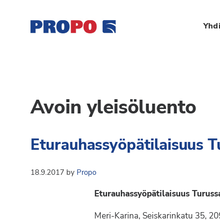
Hyppää
Hyppää
Hyppää
ensisijaiseen
pääsisältöön
alatunnisteeseen
Yhdi
valikkoon
Yhdistys
Propo
on
/
valtakunnallinen
Suomen
Avoin yleisöluento
potilasjärjestö,
eturauhassyöpäyhdisty
joka
on
Ry
Eturauhassyöpätilaisuus T
perustettu
vuonna
1997.
18.9.2017
by
Propo
Yhdistys
Eturauhassyöpätilaisuus Turuss
on
Suomen
Meri-Karina, Seiskarinkatu 35, 2