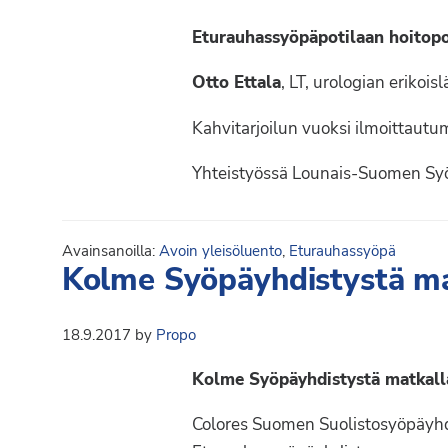
Syöpäyhdistyksen
jäsenjärjestö.
Eturauhassyöpäpotilaan hoitop
Otto Ettala
, LT, urologian erikois
Kahvitarjoilun vuoksi ilmoittaut
Yhteistyössä Lounais-Suomen Syö
Avainsanoilla:
Avoin yleisöluento
,
Eturauhassyöpä
Kolme Syöpäyhdistystä m
18.9.2017
by
Propo
Kolme Syöpäyhdistystä matkal
Colores Suomen Suolistosyöpäyhd