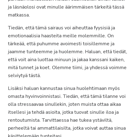
ja läsnäolosi ovat minulle äärimmäisen tärkeitä tässä
matkassa.
Tiedän, että tämä sairaus voi aiheuttaa fyysisiä ja
emotionaalisia haasteita meille molemmille. On
tärkeää, että puhumme avoimesti toisillemme ja
jaamme tunteemme ja huolemme. Haluan, että tiedät,
että voit aina luottaa minuun ja jakaa kanssani kaiken,
mitä tunnet ja koet. Olemme tiimi, ja yhdessä voimme
selviytyä tästä.
Lisäksi haluan kannustaa sinua huolehtimaan myös
omasta hyvinvoinnistasi. Tiedän, että tämä tilanne voi
olla stressaavaa sinullekin, joten muista ottaa aikaa
itsellesi ja tehdä asioita, jotka tuovat sinulle iloa ja
rentoutumista. Tarvittaessa hae tukea ystäviltä,
perheeltä tai ammattilaisilta, jotka voivat auttaa sinua
käsittelemään tunteitasi.