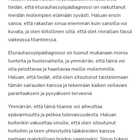
tiedän, että eturauhassyöpädiagnoosi on vaikuttanut
meidän molempien elämään syvästi. Haluan ensin
sanoa, että rakastan sinua enemmän kuin sanoilla voi
kuvata, ja olen kiitollinen siitä, että olet rinnallani tässä
vaikeassa tilanteessa.
Eturauhassyöpädiagnoosi on tuonut mukanaan monia
tunteita ja huolenaiheita, ja ymmärrän, että tämä voi
olla pelottavaa ja haastavaa meille molemmille.
Haluan, että tiedät, että olen sitoutunut taistelemaan
tämän sairauden kanssa ja tekemään kaiken voitavani
parantaakseni ja pysyäkseni terveenä.
Ymmärrän, että tämä tilanne voi aiheuttaa
epävarmuutta ja pelkoa tulevaisuudesta. Haluan
kuitenkin vakuuttaa sinulle, että olen sitoutunut
hoitoihin ja teen yhteistyötä lääkäreiden kanssa
parhaan mahdollisen hoidon saamiseksi. Sinun tukesi