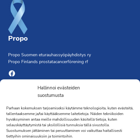
Propo
Propo Suomen eturauhassyöpäyhdistys ry
Propo Finlands prostatacancerförening rf
Facebook
Yhdistyksen toimisto
Hallinnoi evästeiden
suostumusta
Laivapojankatu 3 C, 00180 Helsinki
Parhaan kokemuksen tarjoamiseksi käytämme teknologioita, kuten evästeitä,
toimisto@propo.fi
tallentaaksemme ja/tai käyttääksemme laitetietoja. Näiden tekniikoiden
Saavutettavuusseloste »
hyväksyminen antaa meille mahdollisuuden käsitellä tietoja, kuten
Toiminnanjohtaja
selauskäyttäytymistä tai yksilöllisiä tunnuksia tällä sivustolla.
Suostumuksen jättäminen tai peruuttaminen voi vaikuttaa haitallisesti
tiettyihin ominaisuuksiin ja toimintoihin.