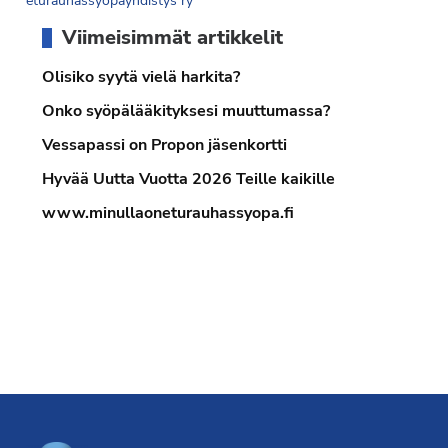
eturauhassyöpäyhdistys ry
Ensisijainen
Viimeisimmät artikkelit
sivupalkki
Olisiko syytä vielä harkita?
Onko syöpälääkityksesi muuttumassa?
Vessapassi on Propon jäsenkortti
Hyvää Uutta Vuotta 2026 Teille kaikille
www.minullaoneturauhassyopa.fi
Footer