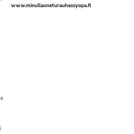
www.minullaoneturauhassyopa.fi
sa
i