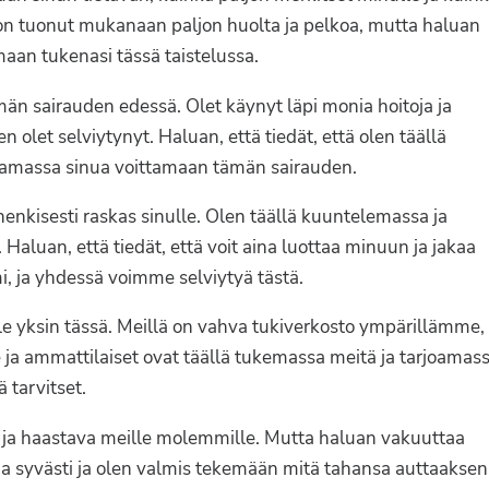
on tuonut mukanaan paljon huolta ja pelkoa, mutta haluan
maan tukenasi tässä taistelussa.
män sairauden edessä. Olet käynyt läpi monia hoitoja ja
ten olet selviytynyt. Haluan, että tiedät, että olen täällä
uttamassa sinua voittamaan tämän sairauden.
 henkisesti raskas sinulle. Olen täällä kuuntelemassa ja
 Haluan, että tiedät, että voit aina luottaa minuun ja jakaa
i, ja yhdessä voimme selviytyä tästä.
ole yksin tässä. Meillä on vahva tukiverkosto ympärillämme,
e ja ammattilaiset ovat täällä tukemassa meitä ja tarjoamas
 tarvitset.
a ja haastava meille molemmille. Mutta haluan vakuuttaa
nua syvästi ja olen valmis tekemään mitä tahansa auttaaksen