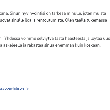
ana. Sinun hyvinvointisi on tärkeää minulle, joten muista
a tuovat sinulle iloa ja rentoutumista. Olen täällä tukemassa
säni. Yhdessä voimme selviytyä tästä haasteesta ja löytää uus
oka askeleella ja rakastaa sinua enemmän kuin koskaan.
syöpäyhdistys ry