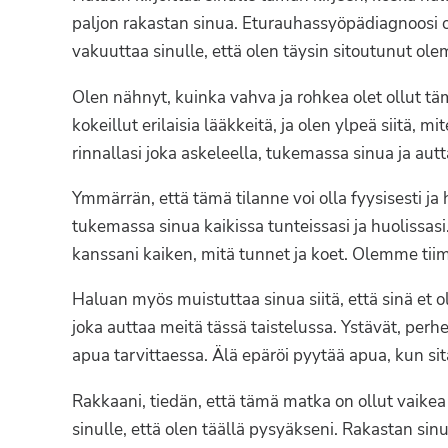
Syöpäyhdistyksen
paljon rakastan sinua. Eturauhassyöpädiagnoosi 
jäsenjärjestö.
vakuuttaa sinulle, että olen täysin sitoutunut ole
Olen nähnyt, kuinka vahva ja rohkea olet ollut tä
kokeillut erilaisia lääkkeitä, ja olen ylpeä siitä, mi
rinnallasi joka askeleella, tukemassa sinua ja a
Ymmärrän, että tämä tilanne voi olla fyysisesti ja
tukemassa sinua kaikissa tunteissasi ja huolissasi.
kanssani kaiken, mitä tunnet ja koet. Olemme tiim
Haluan myös muistuttaa sinua siitä, että sinä et 
joka auttaa meitä tässä taistelussa. Ystävät, perh
apua tarvittaessa. Älä epäröi pyytää apua, kun sitä
Rakkaani, tiedän, että tämä matka on ollut vaike
sinulle, että olen täällä pysyäkseni. Rakastan si