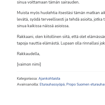
sinua voittamaan tämän sairauden.
Muista myös huolehtia itsestäsi tämän matkan aik
levätä, syödä terveellisesti ja tehdä asioita, jotk
sinua kaikissa näissä asioissa.
Rakkaani, olen kiitollinen siitä, että olet elämäs
tapoja nauttia elämästä. Lupaan olla rinnallasi j
Rakkaudella,
[vaimon nimi]
Kategoriassa:
Ajankohtaista
Avainsanoilla:
Eturauhassyöpä
,
Propo Suomen eturauhas