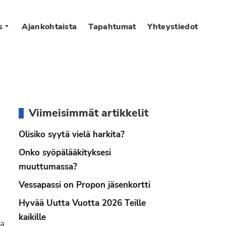
s
Ajankohtaista
Tapahtumat
Yhteystiedot
Ensisijainen
Viimeisimmät artikkelit
sivupalkki
Olisiko syytä vielä harkita?
Onko syöpälääkityksesi
muuttumassa?
Vessapassi on Propon jäsenkortti
Hyvää Uutta Vuotta 2026 Teille
kaikille
ka