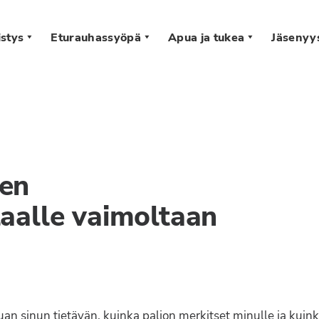
stys
Eturauhassyöpä
Apua ja tukea
Jäsenyy
s
een
aalle vaimoltaan
luan sinun tietävän, kuinka paljon merkitset minulle ja kuin