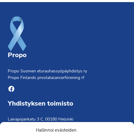
Footer
Propo
Propo Suomen eturauhassyöpäyhdistys ry
Propo Finlands prostatacancerförening rf
Facebook
Yhdistyksen toimisto
Laivapojankatu 3 C, 00180 Helsinki
toimisto@propo.fi
Hallinnoi evästeiden
Saavutettavuusseloste »