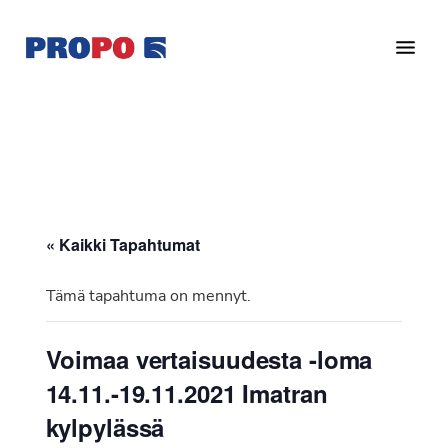
Hyppää
Hyppää
pääsisältöön
alatunnisteeseen
Yhdistys
Propo
on
/
valtakunnallinen
Suomen
potilasjärjestö,
eturauhassyöpäyhdistys
joka
on
Ry
« Kaikki Tapahtumat
perustettu
vuonna
Tämä tapahtuma on mennyt.
1997.
Yhdistys
Voimaa vertaisuudesta -loma
on
14.11.-19.11.2021 Imatran
Suomen
Syöpäyhdistyksen
kylpylässä
jäsenjärjestö.