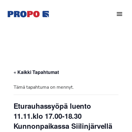
Hyppää
Hyppää
pääsisältöön
alatunnisteeseen
Yhdistys
Propo
on
/
valtakunnallinen
Suomen
potilasjärjestö,
eturauhassyöpäyhdistys
joka
on
Ry
« Kaikki Tapahtumat
perustettu
vuonna
Tämä tapahtuma on mennyt.
1997.
Yhdistys
Eturauhassyöpä luento
on
11.11.klo 17.00-18.30
Suomen
Syöpäyhdistyksen
Kunnonpaikassa Siilinjärvellä
jäsenjärjestö.