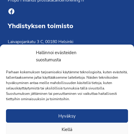
Propo Finlands prostatacancerförening rf
Facebook
Yhdistyksen toimisto
Laivapojankatu 3 C, 00180 Helsinki
toimisto@propo.fi
Hallinnoi evästeiden
Saavutettavuusseloste »
suostumusta
Toiminnanjohtaja
Parhaan kokemuksen tarjoamiseksi käytämme teknologioita, kuten evästeitä,
tallentaaksemme ja/tai käyttääksemme laitetietoja. Näiden tekniikoiden
Kimmo Järvinen
hyväksyminen antaa meille mahdollisuuden käsitellä tietoja, kuten
Terveydenhoitaja
selauskäyttäytymistä tai yksilöllisiä tunnuksia tällä sivustolla.
041 501 4176
Suostumuksen jättäminen tai peruuttaminen voi vaikuttaa haitallisesti
tiettyihin ominaisuuksiin ja toimintoihin.
Hyväksy
Kiellä
·Toteutus ja ylläpito
MMD Networks
·