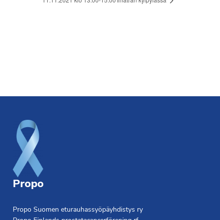
Footer
Propo
Propo Suomen eturauhassyöpäyhdistys ry