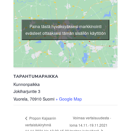
Paina tästä hyväksyäksesi markkinointi
evästeet ottaaksesi tämän sisällön käyttöön
TAPAHTUMAPAIKKA
Kunnonpaikka
Jokiharjuntie 3
Vuorela
,
70910
Suomi
+ Google Map
Voimaa vertaisuudesta -
Propon Kajaanin
vertaistukiryhmä
loma 14.11.-19.11.2021
Imatran kylpylässä
11.11.2021 klo 13.00-15.00