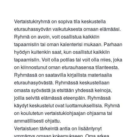
Vertaistukiryhmä on sopiva tila keskustella
eturauhassyövän vaikutuksesta omaan elämääsi.
Ryhmä on avoin, voit osallistua kaikkiin
tapaamisiin tai oman kalenterisi mukaan. Parhaan
hyödyn kuitenkin saat, kun osallistut kaikkiin
tapaamisiin. Voit olla potilas tai voit olla mies, joka
on kiinnostunut oman eturauhasensa tilanteesta.
Ryhmässä on saatavilla kirjallista materiaalia
eturauhasyövästä. Ryhmässä keskustellaan
omasta syövästä ja etsitään yhdessä keinoja,
joilla selvitä elämässä eteenpäin. Ryhmässä
käydyt keskustelut ovat luottamuksellisia. Ryhmä
on koulutetun vertaistukiohjaajan ohjaama tai
ammatillisesti ohjattu.
Vertaistuen tärkeintä antia on lisääntynyt
ymmärrys omaan kokemukseen. Oma arkea