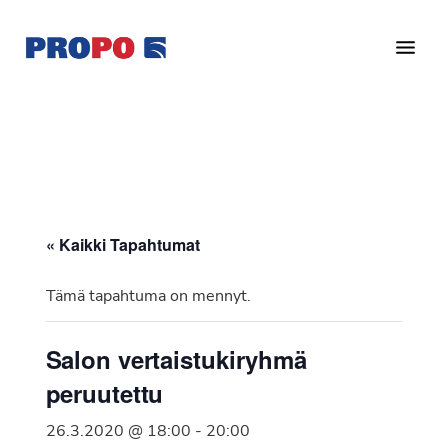
Hyppää
Hyppää
pääsisältöön
alatunnisteeseen
Yhdistys
Propo
on
/
valtakunnallinen
Suomen
potilasjärjestö,
eturauhassyöpäyhdistys
joka
on
Ry
« Kaikki Tapahtumat
perustettu
vuonna
Tämä tapahtuma on mennyt.
1997.
Yhdistys
Salon vertaistukiryhmä
on
peruutettu
Suomen
Syöpäyhdistyksen
26.3.2020 @ 18:00
-
20:00
jäsenjärjestö.