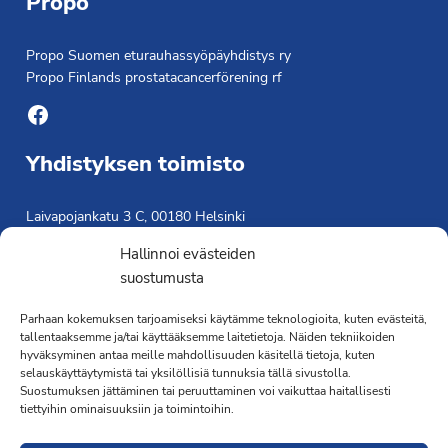
Propo
Propo Suomen eturauhassyöpäyhdistys ry
Propo Finlands prostatacancerförening rf
Facebook
Yhdistyksen toimisto
Laivapojankatu 3 C, 00180 Helsinki
toimisto@propo.fi
Hallinnoi evästeiden
Saavutettavuusseloste »
suostumusta
Toiminnanjohtaja
Parhaan kokemuksen tarjoamiseksi käytämme teknologioita, kuten evästeitä,
Kimmo Järvinen
tallentaaksemme ja/tai käyttääksemme laitetietoja. Näiden tekniikoiden
hyväksyminen antaa meille mahdollisuuden käsitellä tietoja, kuten
Terveydenhoitaja
selauskäyttäytymistä tai yksilöllisiä tunnuksia tällä sivustolla.
041 501 4176
Suostumuksen jättäminen tai peruuttaminen voi vaikuttaa haitallisesti
tiettyihin ominaisuuksiin ja toimintoihin.