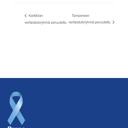
Tampereen
Karkkilan
vertaistukiryhmä peruutettu
vertaistukiryhmä peruutettu
Footer