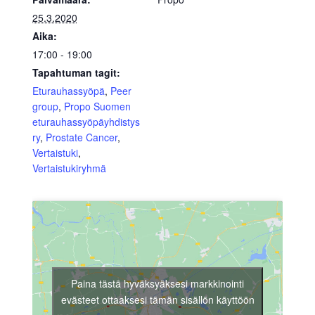
25.3.2020
Aika:
17:00 - 19:00
Tapahtuman tagit:
Eturauhassyöpä
,
Peer
group
,
Propo Suomen
eturauhassyöpäyhdistys
ry
,
Prostate Cancer
,
Vertaistuki
,
Vertaistukiryhmä
Paina tästä hyväksyäksesi markkinointi
evästeet ottaaksesi tämän sisällön käyttöön