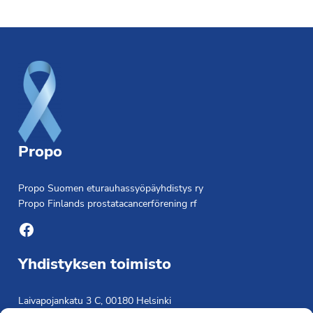
Footer
Propo
Propo Suomen eturauhassyöpäyhdistys ry
Propo Finlands prostatacancerförening rf
Facebook
Yhdistyksen toimisto
Laivapojankatu 3 C, 00180 Helsinki