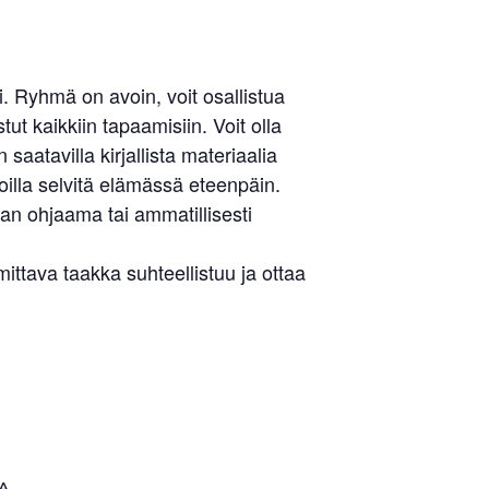
Liity jäseneksi
 Ryhmä on avoin, voit osallistua
ut kaikkiin tapaamisiin. Voit olla
aatavilla kirjallista materiaalia
illa selvitä elämässä eteenpäin.
an ohjaama tai ammatillisesti
tava taakka suhteellistuu ja ottaa
A