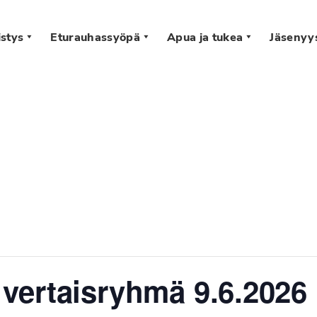
stys
Eturauhassyöpä
Apua ja tukea
Jäsenyy
s
ertaisryhmä 9.6.2026 k