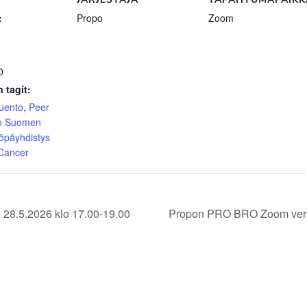
:
Propo
Zoom
0
 tagit:
luento
,
Peer
o Suomen
öpäyhdistys
 Cancer
 28.5.2026 klo 17.00-19.00
Propon PRO BRO Zoom verta