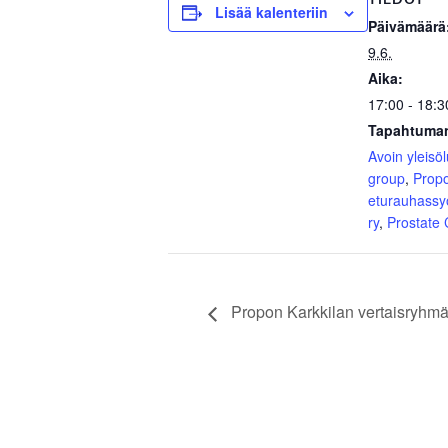
Lisää kalenteriin
Päivämäärä
9.6.
Aika:
17:00 - 18:3
Tapahtuman
Avoin yleisö
group
,
Prop
eturauhassy
ry
,
Prostate
Propon Karkkilan vertaisryhmä