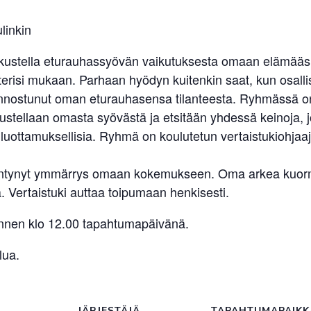
linkin
skustella eturauhassyövän vaikutuksesta omaan elämääsi.
erisi mukaan. Parhaan hyödyn kuitenkin saat, kun osallist
kiinnostunut oman eturauhasensa tilanteesta. Ryhmässä on s
ellaan omasta syövästä ja etsitään yhdessä keinoja, jo
uottamuksellisia. Ryhmä on koulutetun vertaistukiohjaaj
sääntynyt ymmärrys omaan kokemukseen. Oma arkea kuormit
 Vertaistuki auttaa toipumaan henkisesti.
 ennen klo 12.00 tapahtumapäivänä.
lua.
JÄRJESTÄJÄ
TAPAHTUMAPAIKK