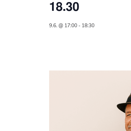
18.30
Syöpäyhdistyksen
jäsenjärjestö.
9.6. @ 17:00
-
18:30