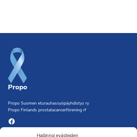
Footer
Propo
Propo Suomen eturauhassyöpäyhdistys ry
Propo Finlands prostatacancerförening rf
Facebook
Yhdistyksen toimisto
Hallinnoi evästeiden