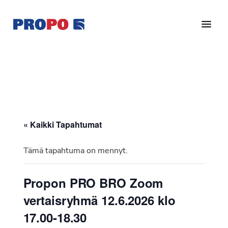
Hyppää
Hyppää
pääsisältöön
alatunnisteeseen
Yhdistys
Propo
on
/
valtakunnallinen
Suomen
potilasjärjestö,
eturauhassyöpäyhdistys
joka
on
Ry
« Kaikki Tapahtumat
perustettu
vuonna
Tämä tapahtuma on mennyt.
1997.
Yhdistys
Propon PRO BRO Zoom
on
vertaisryhmä 12.6.2026 klo
Suomen
Syöpäyhdistyksen
17.00-18.30
jäsenjärjestö.