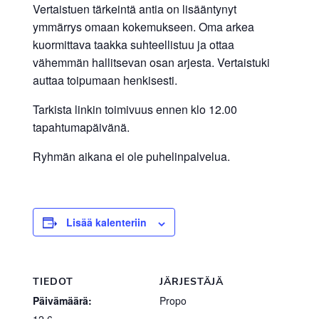
Vertaistuen tärkeintä antia on lisääntynyt
ymmärrys omaan kokemukseen. Oma arkea
kuormittava taakka suhteellistuu ja ottaa
vähemmän hallitsevan osan arjesta. Vertaistuki
auttaa toipumaan henkisesti.
Tarkista linkin toimivuus ennen klo 12.00
tapahtumapäivänä.
Ryhmän aikana ei ole puhelinpalvelua.
Lisää kalenteriin
TIEDOT
JÄRJESTÄJÄ
Päivämäärä:
Propo