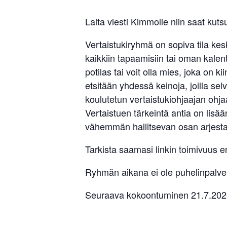
Laita viesti Kimmolle niin saat kutsu
Vertaistukiryhmä on sopiva tila ke
kaikkiin tapaamisiin tai oman kalent
potilas tai voit olla mies, joka o
etsitään yhdessä keinoja, joilla s
koulutetun vertaistukiohjaajan ohjaa
Vertaistuen tärkeintä antia on li
vähemmän hallitsevan osan arjesta.
Tarkista saamasi linkin toimivuus
Ryhmän aikana ei ole puhelinpalve
Seuraava kokoontuminen 21.7.202