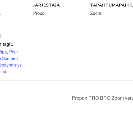
JÄRJESTÄJÄ
TAPAHTUMAPAIKK
:
Propo
Zoom
0
 tagit:
yöpä
,
Peer
o Suomen
öpäyhdistys
yhmä
Propon PRO BRO Zoom vertai