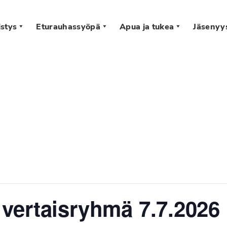
stys
Eturauhassyöpä
Apua ja tukea
Jäsenyy
s
ertaisryhmä 7.7.2026 k