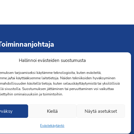
Toiminnanjohtaja
Hallinnoi evästeiden suostumusta
immo Järvinen
erveydenhoitaja
muksen tarjoamiseksi käytämme teknologioita, kuten evästeitä,
041 501 4176
mme ja/tai käyttääksemme laitetietoja. Näiden tekniikoiden hyväksyminen
mahdollisuuden käsitellä tietoja, kuten selauskäyttäytymistä tai yksilöllisiä
llä sivustolla. Suostumuksen jättäminen tai peruuttaminen voi vaikuttaa
 tiettyihin ominaisuuksiin ja toimintoihin.
yväksy
Kiellä
Näytä asetukset
Evästekäytäntö