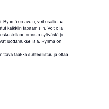
Liity jäseneksi
 Ryhmä on avoin, voit osallistua
ut kaikkiin tapaamisiin. Voit olla
 keskustellaan omasta syövästä ja
ovat luottamuksellisia. Ryhmä on
tava taakka suhteellistuu ja ottaa