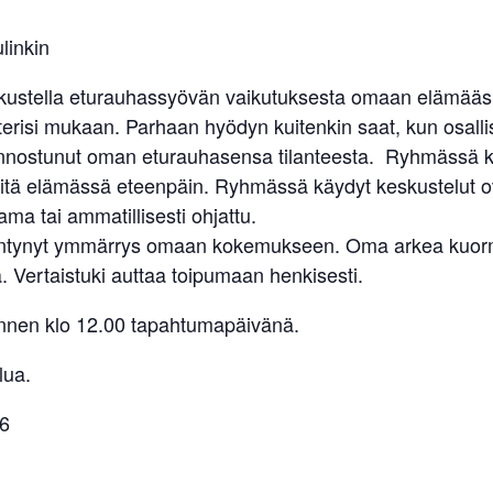
linkin
skustella eturauhassyövän vaikutuksesta omaan elämääsi.
erisi mukaan. Parhaan hyödyn kuitenkin saat, kun osallist
n kiinnostunut oman eturauhasensa tilanteesta. Ryhmässä
elvitä elämässä eteenpäin. Ryhmässä käydyt keskustelut 
ma tai ammatillisesti ohjattu.
sääntynyt ymmärrys omaan kokemukseen. Oma arkea kuormit
 Vertaistuki auttaa toipumaan henkisesti.
 ennen klo 12.00 tapahtumapäivänä.
lua.
6