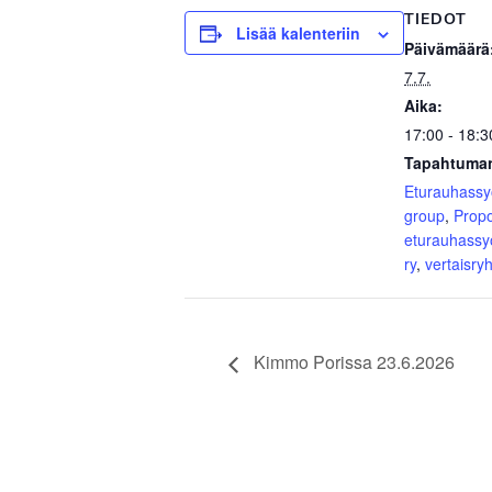
TIEDOT
Lisää kalenteriin
Päivämäärä
7.7.
Aika:
17:00 - 18:3
Tapahtuman
Eturauhass
group
,
Prop
eturauhassy
ry
,
vertaisr
Kimmo Porissa 23.6.2026