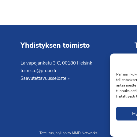
Yhdistyksen toimisto
Laivapojankatu 3 C, 00180 Helsinki
K
toimisto@propo.fi
T
Parhaan koke
Saavutettavuusseloste »
tallentaakse
antaa meille 
tunnuksia tä
haitallisesti
H
·Toteutus ja ylläpito
MMD Networks
·