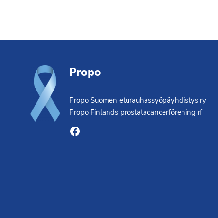
Footer
Propo
Propo Suomen eturauhassyöpäyhdistys ry
Propo Finlands prostatacancerförening rf
Facebook