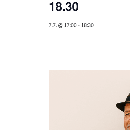
18.30
Syöpäyhdistyksen
jäsenjärjestö.
7.7. @ 17:00
-
18:30