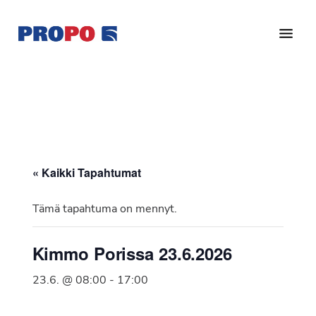
Hyppää
Hyppää
pääsisältöön
alatunnisteeseen
Yhdistys
Propo
on
/
valtakunnallinen
Suomen
potilasjärjestö,
eturauhassyöpäyhdistys
joka
on
Ry
« Kaikki Tapahtumat
perustettu
vuonna
Tämä tapahtuma on mennyt.
1997.
Yhdistys
Kimmo Porissa 23.6.2026
on
Suomen
23.6. @ 08:00
-
17:00
Syöpäyhdistyksen
jäsenjärjestö.