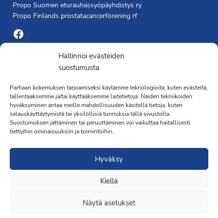
Propo Suomen eturauhassyöpäyhdistys ry
Propo Finlands prostatacancerförening rf
Facebook
Yhdistyksen toimisto
Hallinnoi evästeiden
suostumusta
Laivapojankatu 3 C, 00180 Helsinki
Parhaan kokemuksen tarjoamiseksi käytämme teknologioita, kuten evästeitä,
toimisto@propo.fi
tallentaaksemme ja/tai käyttääksemme laitetietoja. Näiden tekniikoiden
Saavutettavuusseloste »
hyväksyminen antaa meille mahdollisuuden käsitellä tietoja, kuten
Toiminnanjohtaja
selauskäyttäytymistä tai yksilöllisiä tunnuksia tällä sivustolla.
Suostumuksen jättäminen tai peruuttaminen voi vaikuttaa haitallisesti
tiettyihin ominaisuuksiin ja toimintoihin.
Kimmo Järvinen
Terveydenhoitaja
Hyväksy
041 501 4176
Kiellä
Näytä asetukset