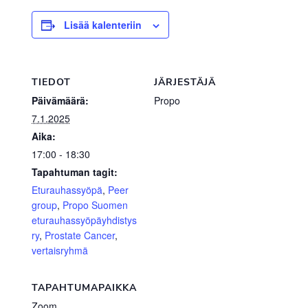
Lisää kalenteriin
TIEDOT
JÄRJESTÄJÄ
Päivämäärä:
Propo
7.1.2025
Aika:
17:00 - 18:30
Tapahtuman tagit:
Eturauhassyöpä
,
Peer
group
,
Propo Suomen
eturauhassyöpäyhdistys
ry
,
Prostate Cancer
,
vertaisryhmä
TAPAHTUMAPAIKKA
Zoom