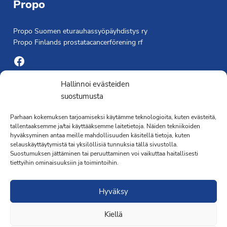
Propo
Propo Suomen eturauhassyöpäyhdistys ry
Propo Finlands prostatacancerförening rf
Facebook
Yhdistyksen toimisto
Hallinnoi evästeiden
suostumusta
Laivapojankatu 3 C, 00180 Helsinki
Parhaan kokemuksen tarjoamiseksi käytämme teknologioita, kuten evästeitä,
toimisto@propo.fi
tallentaaksemme ja/tai käyttääksemme laitetietoja. Näiden tekniikoiden
Saavutettavuusseloste »
hyväksyminen antaa meille mahdollisuuden käsitellä tietoja, kuten
Toiminnanjohtaja
selauskäyttäytymistä tai yksilöllisiä tunnuksia tällä sivustolla.
Suostumuksen jättäminen tai peruuttaminen voi vaikuttaa haitallisesti
tiettyihin ominaisuuksiin ja toimintoihin.
Kimmo Järvinen
Terveydenhoitaja
Hyväksy
041 501 4176
Kiellä