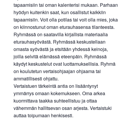
tapaamisiin tai oman kalenterisi mukaan. Parhaan
hyödyn kuitenkin saat, kun osallistut kaikkiin
tapaamisiin. Voit olla potilas tai voit olla mies, joka
on kiinnostunut oman eturauhasensa tilanteesta.
Ryhmässä on saatavilla kirjallista materiaalia
eturauhasyövästä. Ryhmässä keskustellaan
omasta syövästä ja etsitään yhdessä keinoja,
joilla selvitä elämässä eteenpäin. Ryhmässä
käydyt keskustelut ovat luottamuksellisia. Ryhmä
on koulutetun vertaisohjaajan ohjaama tai
ammatillisesti ohjattu.
Vertaistuen tärkeintä antia on lisääntynyt
ymmärrys omaan kokemukseen. Oma arkea
kuormittava taakka suhteellistuu ja ottaa
vähemmän hallitsevan osan arjesta. Vertaistuki
auttaa toipumaan henkisesti.