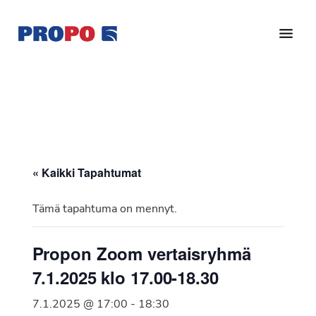
Hyppää
Hyppää
pääsisältöön
alatunnisteeseen
Yhdistys
Propo
on
/
valtakunnallinen
Suomen
potilasjärjestö,
eturauhassyöpäyhdistys
joka
on
Ry
« Kaikki Tapahtumat
perustettu
vuonna
Tämä tapahtuma on mennyt.
1997.
Yhdistys
Propon Zoom vertaisryhmä
on
7.1.2025 klo 17.00-18.30
Suomen
Syöpäyhdistyksen
7.1.2025 @ 17:00
-
18:30
jäsenjärjestö.