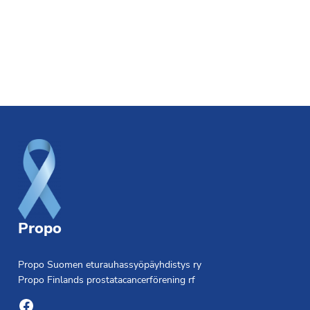
Footer
Propo
Propo Suomen eturauhassyöpäyhdistys ry
Propo Finlands prostatacancerförening rf
Facebook