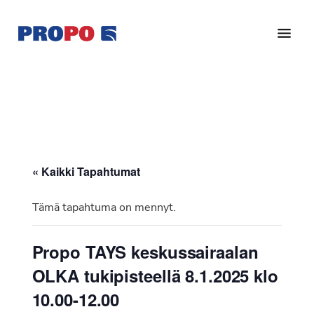
Hyppää
Hyppää
pääsisältöön
alatunnisteeseen
Yhdistys
Propo
on
/
valtakunnallinen
Suomen
potilasjärjestö,
eturauhassyöpäyhdistys
joka
on
Ry
« Kaikki Tapahtumat
perustettu
vuonna
Tämä tapahtuma on mennyt.
1997.
Yhdistys
Propo TAYS keskussairaalan
on
OLKA tukipisteellä 8.1.2025 klo
Suomen
Syöpäyhdistyksen
10.00-12.00
jäsenjärjestö.