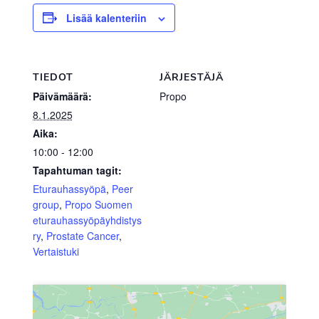
Lisää kalenteriin
TIEDOT
JÄRJESTÄJÄ
Päivämäärä:
Propo
8.1.2025
Aika:
10:00 - 12:00
Tapahtuman tagit:
Eturauhassyöpä
,
Peer
group
,
Propo Suomen
eturauhassyöpäyhdistys
ry
,
Prostate Cancer
,
Vertaistuki