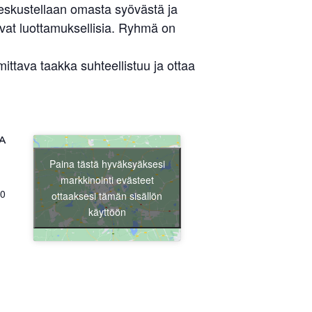
keskustellaan omasta syövästä ja
ovat luottamuksellisia. Ryhmä on
tava taakka suhteellistuu ja ottaa
Liity jäseneksi
A
Paina tästä hyväksyäksesi
markkinointi evästeet
0
ottaaksesi tämän sisällön
käyttöön