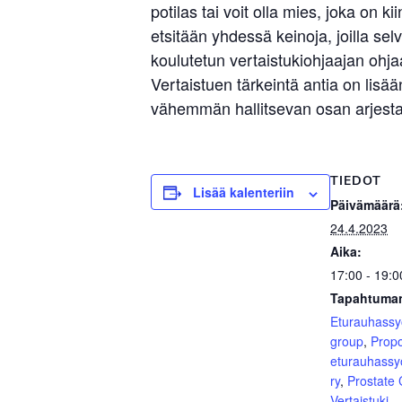
potilas tai voit olla mies, joka o
etsitään yhdessä keinoja, joilla s
koulutetun vertaistukiohjaajan ohjaa
Vertaistuen tärkeintä antia on li
vähemmän hallitsevan osan arjesta.
TIEDOT
Lisää kalenteriin
Päivämäärä
24.4.2023
Aika:
17:00 - 19:0
Tapahtuman
Eturauhass
group
,
Prop
eturauhassy
ry
,
Prostate
Vertaistuki
,