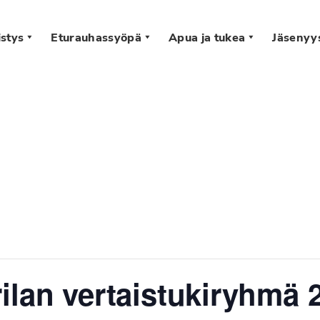
stys
Eturauhassyöpä
Apua ja tukea
Jäsenyy
s
ilan vertaistukiryhmä 2