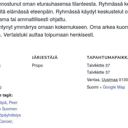
n kiinnostunut oman eturauhasensa tilanteesta. Ryhmässä 
elvitä elämässä eteenpäin. Ryhmässä käydyt keskustelut 
ma tai ammatillisesti ohjattu.
sääntynyt ymmärrys omaan kokemukseen. Oma arkea kuormit
 Vertaistuki auttaa toipumaan henkisesti.
JÄRJESTÄJÄ
TAPAHTUMAPAIKK
:
Propo
Talvikkitie 37
Talvikkitie 37
Vantaa
,
Uusimaa
0130
Suomi
+ Google Map
0
 tagit:
yöpä
,
Peer
o Suomen
öpäyhdistys
 Cancer
,