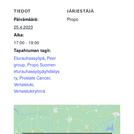
TIEDOT
JÄRJESTÄJÄ
Päivämäärä:
Propo
25.4.2023
Aika:
17:00 - 19:00
Tapahtuman tagit:
Eturauhassyöpä
,
Peer
group
,
Propo Suomen
eturauhassyöpäyhdistys
ry
,
Prostate Cancer
,
Vertaistuki
,
Vertaistukiryhmä