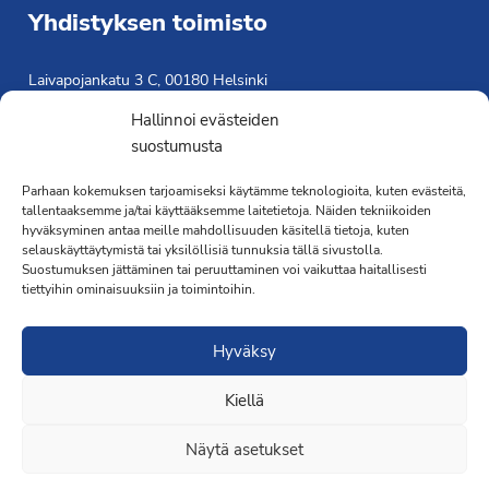
Yhdistyksen toimisto
Laivapojankatu 3 C, 00180 Helsinki
toimisto@propo.fi
Hallinnoi evästeiden
Saavutettavuusseloste »
suostumusta
Toiminnanjohtaja
Parhaan kokemuksen tarjoamiseksi käytämme teknologioita, kuten evästeitä,
tallentaaksemme ja/tai käyttääksemme laitetietoja. Näiden tekniikoiden
Kimmo Järvinen
hyväksyminen antaa meille mahdollisuuden käsitellä tietoja, kuten
Terveydenhoitaja
selauskäyttäytymistä tai yksilöllisiä tunnuksia tällä sivustolla.
041 501 4176
Suostumuksen jättäminen tai peruuttaminen voi vaikuttaa haitallisesti
tiettyihin ominaisuuksiin ja toimintoihin.
Hyväksy
Kiellä
·Toteutus ja ylläpito
MMD Networks
·
Näytä asetukset