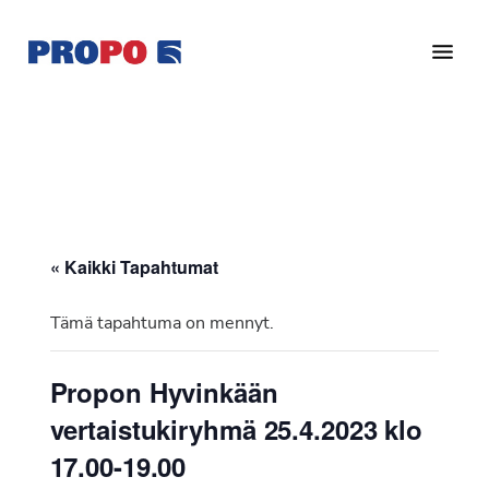
Hyppää
Hyppää
pääsisältöön
alatunnisteeseen
Yhdistys
Propo
on
/
valtakunnallinen
Suomen
potilasjärjestö,
eturauhassyöpäyhdistys
joka
on
Ry
« Kaikki Tapahtumat
perustettu
vuonna
Tämä tapahtuma on mennyt.
1997.
Yhdistys
Propon Hyvinkään
on
vertaistukiryhmä 25.4.2023 klo
Suomen
Syöpäyhdistyksen
17.00-19.00
jäsenjärjestö.