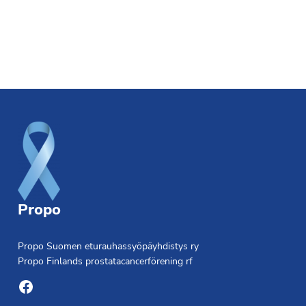
Footer
Propo
Propo Suomen eturauhassyöpäyhdistys ry
Propo Finlands prostatacancerförening rf
Facebook