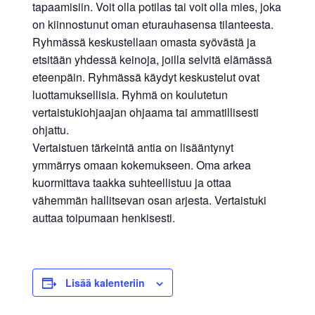
tapaamisiin. Voit olla potilas tai voit olla mies, joka
on kiinnostunut oman eturauhasensa tilanteesta.
Ryhmässä keskustellaan omasta syövästä ja
etsitään yhdessä keinoja, joilla selvitä elämässä
eteenpäin. Ryhmässä käydyt keskustelut ovat
luottamuksellisia. Ryhmä on koulutetun
vertaistukiohjaajan ohjaama tai ammatillisesti
ohjattu.
Vertaistuen tärkeintä antia on lisääntynyt
ymmärrys omaan kokemukseen. Oma arkea
kuormittava taakka suhteellistuu ja ottaa
vähemmän hallitsevan osan arjesta. Vertaistuki
auttaa toipumaan henkisesti.
Lisää kalenteriin