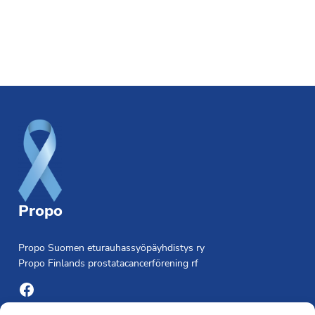
Footer
Propo
Propo Suomen eturauhassyöpäyhdistys ry
Propo Finlands prostatacancerförening rf
Facebook