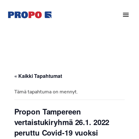
Hyppää
Hyppää
pääsisältöön
alatunnisteeseen
Yhdistys
Propo
on
/
valtakunnallinen
Suomen
potilasjärjestö,
eturauhassyöpäyhdistys
joka
on
Ry
« Kaikki Tapahtumat
perustettu
vuonna
Tämä tapahtuma on mennyt.
1997.
Yhdistys
Propon Tampereen
on
vertaistukiryhmä 26.1. 2022
Suomen
Syöpäyhdistyksen
peruttu Covid-19 vuoksi
jäsenjärjestö.