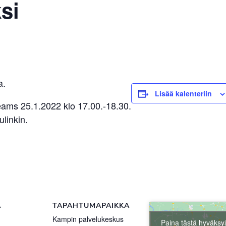
si
a.
Lisää kalenteriin
Teams 25.1.2022 klo 17.00.-18.30.
ulinkin.
Ä
TAPAHTUMAPAIKKA
Kampin palvelukeskus
Paina tästä hyväksy