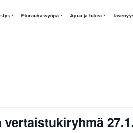
stys
Eturauhassyöpä
Apua ja tukea
Jäsenyy
s
vertaistukiryhmä 27.1