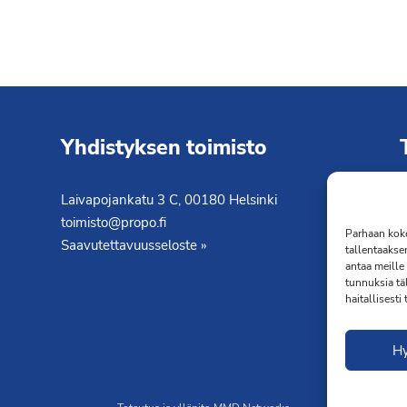
Yhdistyksen toimisto
Laivapojankatu 3 C, 00180 Helsinki
K
toimisto@propo.fi
T
Parhaan koke
Saavutettavuusseloste »
tallentaakse
antaa meille 
tunnuksia tä
haitallisesti
H