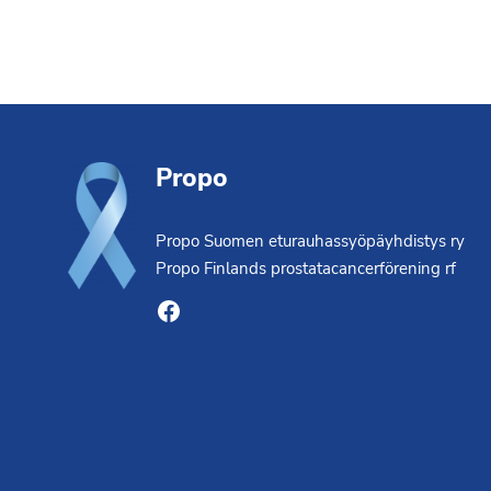
Footer
Propo
Propo Suomen eturauhassyöpäyhdistys ry
Propo Finlands prostatacancerförening rf
Facebook