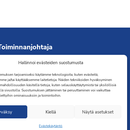
Toiminnanjohtaja
Hallinnoi evästeiden suostumusta
immo Järvinen
erveydenhoitaja
muksen tarjoamiseksi käytämme teknologioita, kuten evästeitä,
041 501 4176
mme ja/tai käyttääksemme laitetietoja. Näiden tekniikoiden hyväksyminen
mahdollisuuden käsitellä tietoja, kuten selauskäyttäytymistä tai yksilöllisiä
llä sivustolla. Suostumuksen jättäminen tai peruuttaminen voi vaikuttaa
 tiettyihin ominaisuuksiin ja toimintoihin.
yväksy
Kiellä
Näytä asetukset
Evästekäytäntö