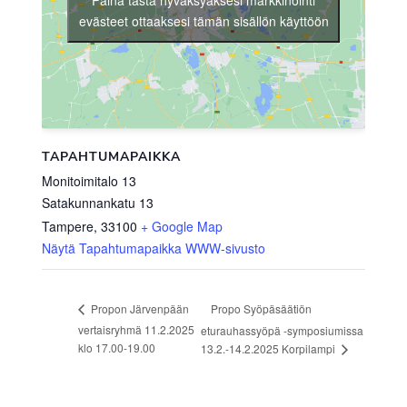
Paina tästä hyväksyäksesi markkinointi
evästeet ottaaksesi tämän sisällön käyttöön
TAPAHTUMAPAIKKA
Monitoimitalo 13
Satakunnankatu 13
Tampere
,
33100
+ Google Map
Näytä Tapahtumapaikka WWW-sivusto
Propo Syöpäsäätiön
Propon Järvenpään
vertaisryhmä 11.2.2025
eturauhassyöpä -symposiumissa
klo 17.00-19.00
13.2.-14.2.2025 Korpilampi