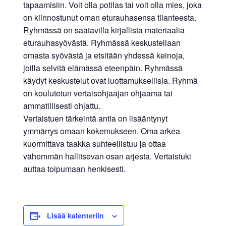
tapaamisiin. Voit olla potilas tai voit olla mies, joka
on kiinnostunut oman eturauhasensa tilanteesta.
Ryhmässä on saatavilla kirjallista materiaalia
eturauhasyövästä. Ryhmässä keskustellaan
omasta syövästä ja etsitään yhdessä keinoja,
joilla selvitä elämässä eteenpäin. Ryhmässä
käydyt keskustelut ovat luottamuksellisia. Ryhmä
on koulutetun vertaisohjaajan ohjaama tai
ammatillisesti ohjattu.
Vertaistuen tärkeintä antia on lisääntynyt
ymmärrys omaan kokemukseen. Oma arkea
kuormittava taakka suhteellistuu ja ottaa
vähemmän hallitsevan osan arjesta. Vertaistuki
auttaa toipumaan henkisesti.
Lisää kalenteriin