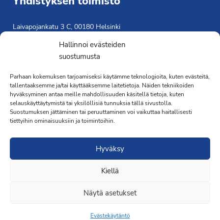
Yhdistyksen toimisto
Laivapojankatu 3 C, 00180 Helsinki
toimisto@propo.fi
Hallinnoi evästeiden
Saavutettavuusseloste »
suostumusta
Toiminnanjohtaja
Parhaan kokemuksen tarjoamiseksi käytämme teknologioita, kuten evästeitä,
tallentaaksemme ja/tai käyttääksemme laitetietoja. Näiden tekniikoiden
Kimmo Järvinen
hyväksyminen antaa meille mahdollisuuden käsitellä tietoja, kuten
Terveydenhoitaja
selauskäyttäytymistä tai yksilöllisiä tunnuksia tällä sivustolla.
041 501 4176
Suostumuksen jättäminen tai peruuttaminen voi vaikuttaa haitallisesti
tiettyihin ominaisuuksiin ja toimintoihin.
Hyväksy
Kiellä
·Toteutus ja ylläpito
MMD Networks
·
Näytä asetukset
Evästekäytäntö
Liity jäseneksi