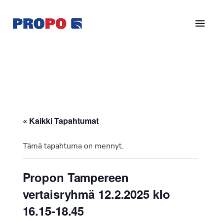
Hyppää
Hyppää
pääsisältöön
alatunnisteeseen
Yhdistys
Propo
on
/
valtakunnallinen
Suomen
potilasjärjestö,
eturauhassyöpäyhdistys
joka
on
Ry
« Kaikki Tapahtumat
perustettu
vuonna
Tämä tapahtuma on mennyt.
1997.
Yhdistys
Propon Tampereen
on
vertaisryhmä 12.2.2025 klo
Suomen
Syöpäyhdistyksen
16.15-18.45
jäsenjärjestö.