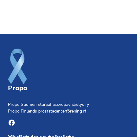
Footer
Propo
Propo Suomen eturauhassyöpäyhdistys ry
Propo Finlands prostatacancerförening rf
Facebook