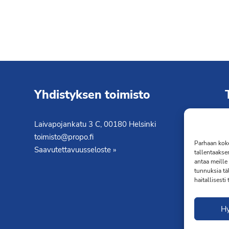
Yhdistyksen toimisto
Laivapojankatu 3 C, 00180 Helsinki
K
toimisto@propo.fi
T
Parhaan koke
Saavutettavuusseloste »
tallentaakse
antaa meille 
tunnuksia tä
haitallisesti
H