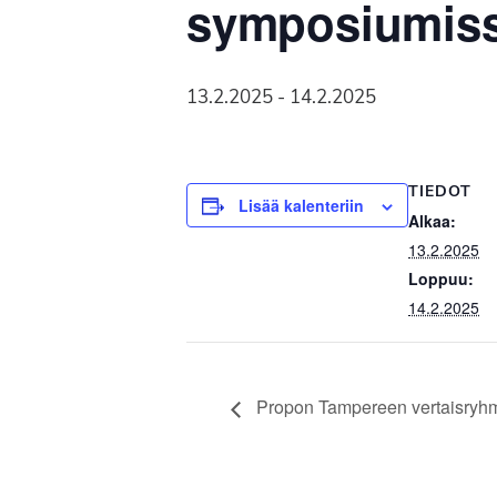
symposiumissa
Syöpäyhdistyksen
jäsenjärjestö.
13.2.2025
-
14.2.2025
TIEDOT
Lisää kalenteriin
Alkaa:
13.2.2025
Loppuu:
14.2.2025
Propon Tampereen vertaisryhm