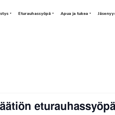
stys
Eturauhassyöpä
Apua ja tukea
Jäsenyy
s
äätiön eturauhassyöpä