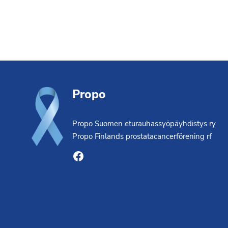
Footer
Propo
Propo Suomen eturauhassyöpäyhdistys ry
Propo Finlands prostatacancerförening rf
Facebook