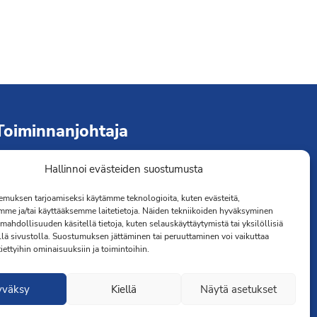
Toiminnanjohtaja
Hallinnoi evästeiden suostumusta
immo Järvinen
erveydenhoitaja
muksen tarjoamiseksi käytämme teknologioita, kuten evästeitä,
041 501 4176
mme ja/tai käyttääksemme laitetietoja. Näiden tekniikoiden hyväksyminen
mahdollisuuden käsitellä tietoja, kuten selauskäyttäytymistä tai yksilöllisiä
llä sivustolla. Suostumuksen jättäminen tai peruuttaminen voi vaikuttaa
 tiettyihin ominaisuuksiin ja toimintoihin.
yväksy
Kiellä
Näytä asetukset