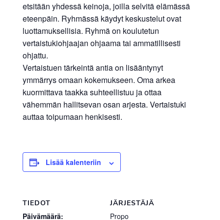
etsitään yhdessä keinoja, joilla selvitä elämässä
eteenpäin. Ryhmässä käydyt keskustelut ovat
luottamuksellisia. Ryhmä on koulutetun
vertaistukiohjaajan ohjaama tai ammatillisesti
ohjattu.
Vertaistuen tärkeintä antia on lisääntynyt
ymmärrys omaan kokemukseen. Oma arkea
kuormittava taakka suhteellistuu ja ottaa
vähemmän hallitsevan osan arjesta. Vertaistuki
auttaa toipumaan henkisesti.
Lisää kalenteriin
TIEDOT
JÄRJESTÄJÄ
Päivämäärä:
Propo