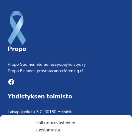
Footer
Propo
Propo Suomen eturauhassyöpäyhdistys ry
Propo Finlands prostatacancerförening rf
Facebook
Yhdistyksen toimisto
Laivapojankatu 3 C, 00180 Helsinki
toimisto@propo.fi
Hallinnoi evästeiden
Saavutettavuusseloste »
suostumusta