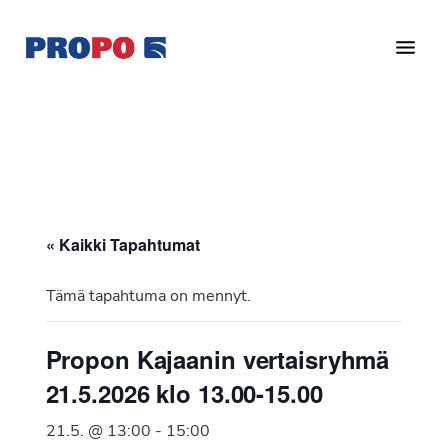
Hyppää
Hyppää
pääsisältöön
alatunnisteeseen
Yhdistys
Propo
on
/
valtakunnallinen
Suomen
potilasjärjestö,
eturauhassyöpäyhdistys
joka
on
Ry
« Kaikki Tapahtumat
perustettu
vuonna
Tämä tapahtuma on mennyt.
1997.
Yhdistys
Propon Kajaanin vertaisryhmä
on
21.5.2026 klo 13.00-15.00
Suomen
Syöpäyhdistyksen
21.5. @ 13:00
-
15:00
jäsenjärjestö.