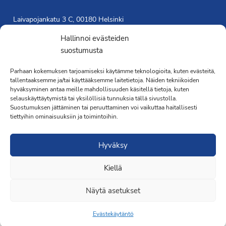
Laivapojankatu 3 C, 00180 Helsinki
toimisto@propo.fi
Hallinnoi evästeiden
Saavutettavuusseloste »
suostumusta
Toiminnanjohtaja
Parhaan kokemuksen tarjoamiseksi käytämme teknologioita, kuten evästeitä,
Kimmo Järvinen
tallentaaksemme ja/tai käyttääksemme laitetietoja. Näiden tekniikoiden
hyväksyminen antaa meille mahdollisuuden käsitellä tietoja, kuten
Terveydenhoitaja
selauskäyttäytymistä tai yksilöllisiä tunnuksia tällä sivustolla.
041 501 4176
Suostumuksen jättäminen tai peruuttaminen voi vaikuttaa haitallisesti
tiettyihin ominaisuuksiin ja toimintoihin.
Hyväksy
Kiellä
·Toteutus ja ylläpito
MMD Networks
·
Näytä asetukset
Evästekäytäntö
Liity jäseneksi