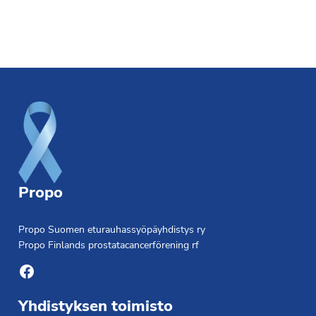
Footer
Propo
Propo Suomen eturauhassyöpäyhdistys ry
Propo Finlands prostatacancerförening rf
Facebook
Yhdistyksen toimisto