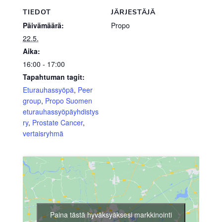
TIEDOT
JÄRJESTÄJÄ
Päivämäärä:
Propo
22.5.
Aika:
16:00 - 17:00
Tapahtuman tagit:
Eturauhassyöpä
,
Peer
group
,
Propo Suomen
eturauhassyöpäyhdistys
ry
,
Prostate Cancer
,
vertaisryhmä
Paina tästä hyväksyäksesi markkinointi