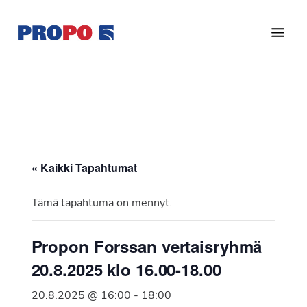
Hyppää
Hyppää
pääsisältöön
alatunnisteeseen
Yhdistys
Propo
on
/
valtakunnallinen
Suomen
potilasjärjestö,
eturauhassyöpäyhdistys
joka
on
Ry
« Kaikki Tapahtumat
perustettu
vuonna
Tämä tapahtuma on mennyt.
1997.
Yhdistys
Propon Forssan vertaisryhmä
on
20.8.2025 klo 16.00-18.00
Suomen
Syöpäyhdistyksen
20.8.2025 @ 16:00
-
18:00
jäsenjärjestö.