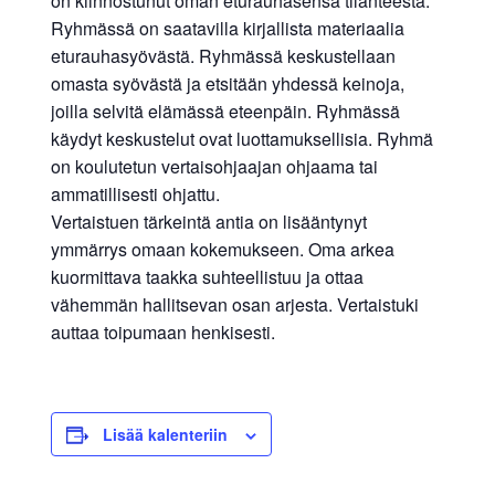
on kiinnostunut oman eturauhasensa tilanteesta.
Ryhmässä on saatavilla kirjallista materiaalia
eturauhasyövästä. Ryhmässä keskustellaan
omasta syövästä ja etsitään yhdessä keinoja,
joilla selvitä elämässä eteenpäin. Ryhmässä
käydyt keskustelut ovat luottamuksellisia. Ryhmä
on koulutetun vertaisohjaajan ohjaama tai
ammatillisesti ohjattu.
Vertaistuen tärkeintä antia on lisääntynyt
ymmärrys omaan kokemukseen. Oma arkea
kuormittava taakka suhteellistuu ja ottaa
vähemmän hallitsevan osan arjesta. Vertaistuki
auttaa toipumaan henkisesti.
Lisää kalenteriin