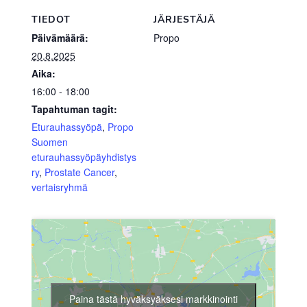
TIEDOT
JÄRJESTÄJÄ
Päivämäärä:
Propo
20.8.2025
Aika:
16:00 - 18:00
Tapahtuman tagit:
Eturauhassyöpä
,
Propo
Suomen
eturauhassyöpäyhdistys
ry
,
Prostate Cancer
,
vertaisryhmä
Paina tästä hyväksyäksesi markkinointi