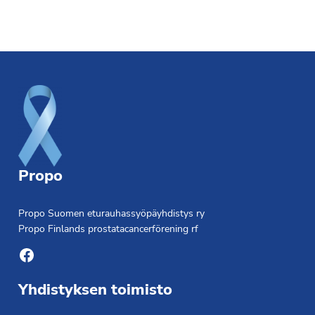
Footer
Propo
Propo Suomen eturauhassyöpäyhdistys ry
Propo Finlands prostatacancerförening rf
Facebook
Yhdistyksen toimisto