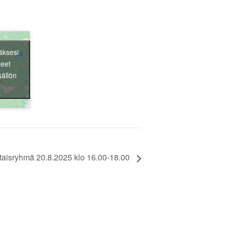
äksesi
Liity jäseneksi
teet
sällön
taisryhmä 20.8.2025 klo 16.00-18.00