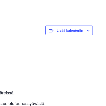
Lisää kalenteriin
äreissä.
stus eturauhassyövästä.