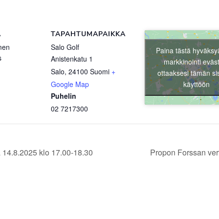
Ä
TAPAHTUMAPAIKKA
men
Salo Golf
Paina tästä hyväksy
s
Anistenkatu 1
markkinointi eväs
Salo
,
24100
Suomi
+
ottaaksesi tämän si
käyttöön
Google Map
Puhelin
02 7217300
 14.8.2025 klo 17.00-18.30
Propon Forssan ver