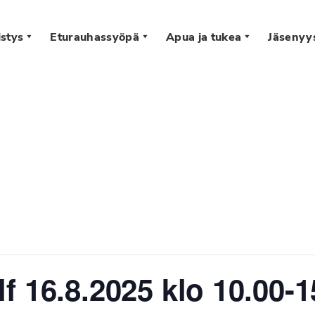
stys
Eturauhassyöpä
Apua ja tukea
Jäsenyy
s
f 16.8.2025 klo 10.00-1