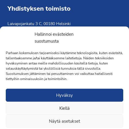
Yhdistyksen toimisto
Laivapojankatu 3 C, 00180 Helsinki
toimisto@propo.fi
Hallinnoi evästeiden
Saavutettavuusseloste »
suostumusta
Toiminnanjohtaja
Parhaan kokemuksen tarjoamiseksi käytämme teknologioita, kuten evästeitä,
tallentaaksemme ja/tai käyttääksemme laitetietoja. Näiden tekniikoiden
Kimmo Järvinen
hyväksyminen antaa meille mahdollisuuden käsitellä tietoja, kuten
Terveydenhoitaja
selauskäyttäytymistä tai yksilöllisiä tunnuksia tällä sivustolla.
041 501 4176
Suostumuksen jättäminen tai peruuttaminen voi vaikuttaa haitallisesti
tiettyihin ominaisuuksiin ja toimintoihin.
Hyväksy
Kiellä
·Toteutus ja ylläpito
MMD Networks
·
Näytä asetukset