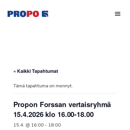
Hyppää
Hyppää
pääsisältöön
alatunnisteeseen
Yhdistys
Propo
on
/
valtakunnallinen
Suomen
potilasjärjestö,
eturauhassyöpäyhdistys
joka
on
Ry
« Kaikki Tapahtumat
perustettu
vuonna
Tämä tapahtuma on mennyt.
1997.
Yhdistys
Propon Forssan vertaisryhmä
on
15.4.2026 klo 16.00-18.00
Suomen
Syöpäyhdistyksen
15.4. @ 16:00
-
18:00
jäsenjärjestö.