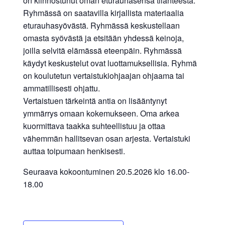
on kiinnostunut oman eturauhasensa tilanteesta.
Ryhmässä on saatavilla kirjallista materiaalia
eturauhasyövästä. Ryhmässä keskustellaan
omasta syövästä ja etsitään yhdessä keinoja,
joilla selvitä elämässä eteenpäin. Ryhmässä
käydyt keskustelut ovat luottamuksellisia. Ryhmä
on koulutetun vertaistukiohjaajan ohjaama tai
ammatillisesti ohjattu.
Vertaistuen tärkeintä antia on lisääntynyt
ymmärrys omaan kokemukseen. Oma arkea
kuormittava taakka suhteellistuu ja ottaa
vähemmän hallitsevan osan arjesta. Vertaistuki
auttaa toipumaan henkisesti.
Seuraava kokoontuminen 20.5.2026 klo 16.00-
18.00