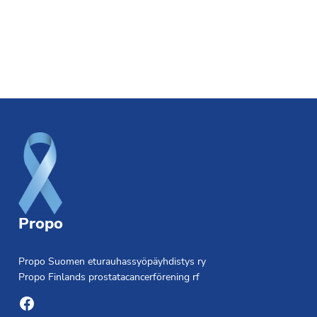
Footer
Propo
Propo Suomen eturauhassyöpäyhdistys ry
Propo Finlands prostatacancerförening rf
Facebook