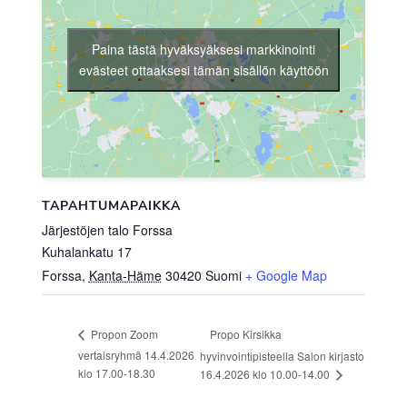
Paina tästä hyväksyäksesi markkinointi
evästeet ottaaksesi tämän sisällön käyttöön
TAPAHTUMAPAIKKA
Järjestöjen talo Forssa
Kuhalankatu 17
Forssa
,
Kanta-Häme
30420
Suomi
+ Google Map
Propo Kirsikka
Propon Zoom
vertaisryhmä 14.4.2026
hyvinvointipisteella Salon kirjasto
klo 17.00-18.30
16.4.2026 klo 10.00-14.00