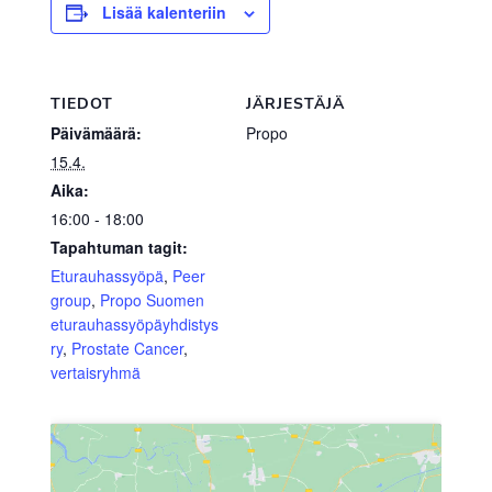
Lisää kalenteriin
TIEDOT
JÄRJESTÄJÄ
Päivämäärä:
Propo
15.4.
Aika:
16:00 - 18:00
Tapahtuman tagit:
Eturauhassyöpä
,
Peer
group
,
Propo Suomen
eturauhassyöpäyhdistys
ry
,
Prostate Cancer
,
vertaisryhmä