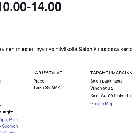
10.00-14.00
vinen miesten hyvinvointiviikolla Salon kirjastossa ker
JÄRJESTÄJÄT
TAPAHTUMAPAIKK
:
Propo
Salon pääkirjasto
Turku Sh AMK
Vilhonkatu 2
Salo
,
24100
Finland
+
Google Map
0
 tagit:
yöpä
,
Peer
o Suomen
öpäyhdistys