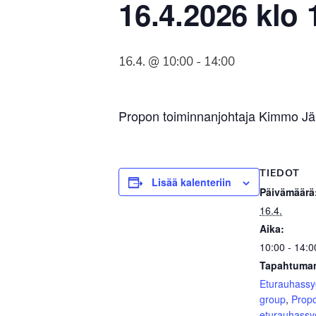
16.4.2026 klo 
Syöpäyhdistyksen
jäsenjärjestö.
16.4. @ 10:00
-
14:00
Propon toiminnanjohtaja Kimmo Jär
TIEDOT
Lisää kalenteriin
Päivämäärä
16.4.
Aika:
10:00 - 14:0
Tapahtuman
Eturauhass
group
,
Prop
eturauhassy