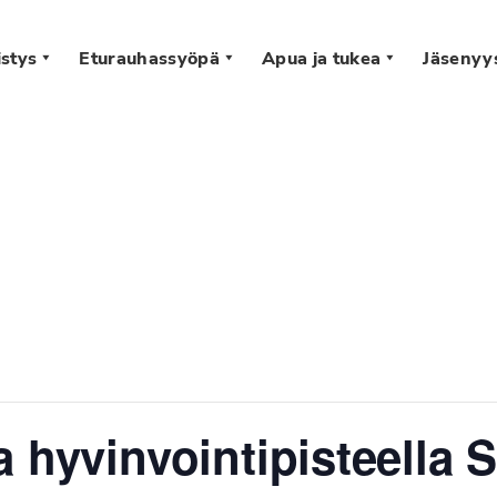
stys
Eturauhassyöpä
Apua ja tukea
Jäsenyy
s
 hyvinvointipisteella S