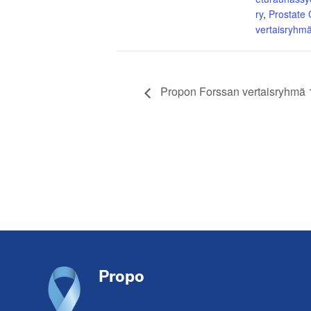
ry
,
Prostate
vertaisryhm
Propon Forssan vertaisryhmä 1
Footer
Propo