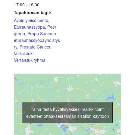
17:00 - 19:00
Tapahtuman tagit:
Avoin yleisöluento
,
Eturauhassyöpä
,
Peer
group
,
Propo Suomen
eturauhassyöpäyhdistys
ry
,
Prostate Cancer
,
Vertaistuki
,
Vertaistukiryhmä
Paina tästä hyväksyäksesi markkinointi
evästeet ottaaksesi tämän sisällön käyttöön