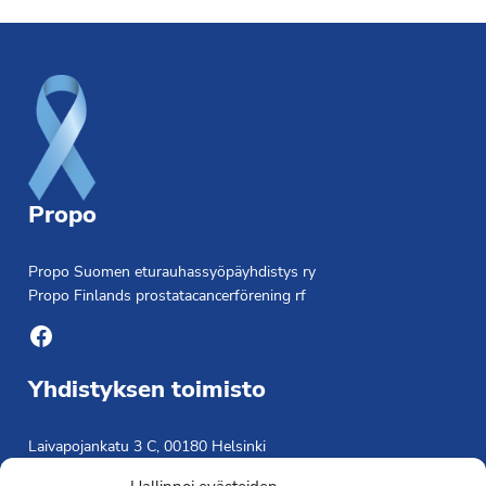
Footer
Propo
Propo Suomen eturauhassyöpäyhdistys ry
Propo Finlands prostatacancerförening rf
Facebook
Yhdistyksen toimisto
Laivapojankatu 3 C, 00180 Helsinki
toimisto@propo.fi