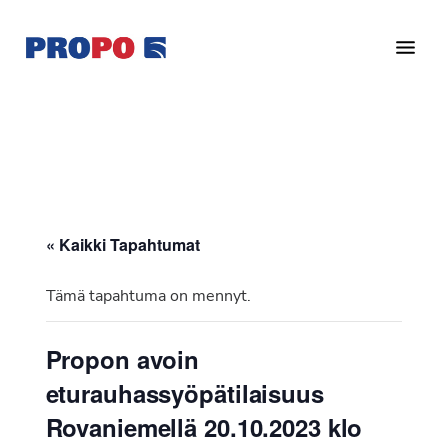
Hyppää
Hyppää
pääsisältöön
alatunnisteeseen
Yhdistys
Propo
on
/
valtakunnallinen
Suomen
potilasjärjestö,
eturauhassyöpäyhdistys
joka
on
Ry
« Kaikki Tapahtumat
perustettu
vuonna
Tämä tapahtuma on mennyt.
1997.
Yhdistys
Propon avoin
on
eturauhassyöpätilaisuus
Suomen
Syöpäyhdistyksen
Rovaniemellä 20.10.2023 klo
jäsenjärjestö.