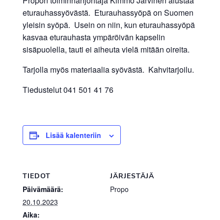
Propon toiminnanjohtaja Kimmo Järvinen alustaa
eturauhassyövästä. Eturauhassyöpä on Suomen
yleisin syöpä. Usein on niin, kun eturauhassyöpä
kasvaa eturauhasta ympäröivän kapselin
sisäpuolella, tauti ei aiheuta vielä mitään oireita.
Tarjolla myös materiaalia syövästä. Kahvitarjoilu.
Tiedustelut 041 501 41 76
Lisää kalenteriin
TIEDOT
JÄRJESTÄJÄ
Päivämäärä:
Propo
20.10.2023
Aika: