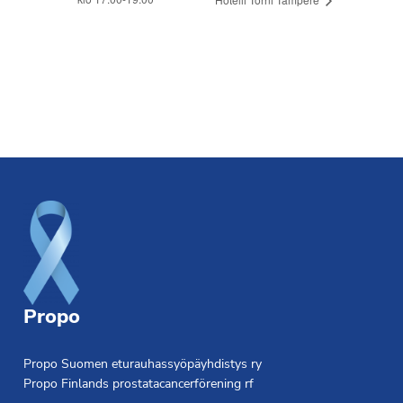
Footer
Propo
Propo Suomen eturauhassyöpäyhdistys ry
Propo Finlands prostatacancerförening rf