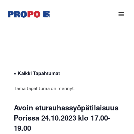
Hyppää
Hyppää
pääsisältöön
alatunnisteeseen
Yhdistys
Propo
on
/
valtakunnallinen
Suomen
potilasjärjestö,
eturauhassyöpäyhdistys
joka
on
Ry
« Kaikki Tapahtumat
perustettu
vuonna
Tämä tapahtuma on mennyt.
1997.
Yhdistys
Avoin eturauhassyöpätilaisuus
on
Porissa 24.10.2023 klo 17.00-
Suomen
Syöpäyhdistyksen
19.00
jäsenjärjestö.