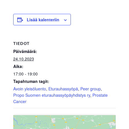
Lisää kalenteriin
TIEDOT
Päivämäärä:
24.10.2023
Aika:
17:00 - 19:00
Tapahtuman tagit:
Avoin yleisöluento
,
Eturauhassyöpä
,
Peer group
,
Propo Suomen eturauhassyöpäyhdistys ry
,
Prostate
Cancer