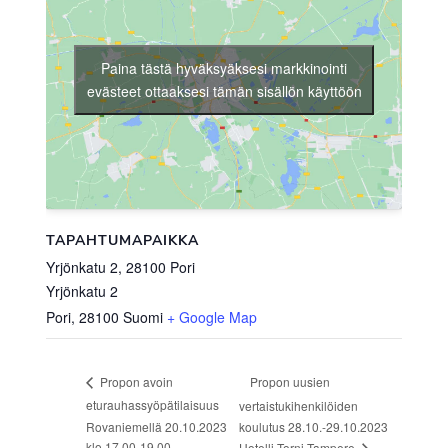
Paina tästä hyväksyäksesi markkinointi
evästeet ottaaksesi tämän sisällön käyttöön
TAPAHTUMAPAIKKA
Yrjönkatu 2, 28100 Pori
Yrjönkatu 2
Pori
,
28100
Suomi
+ Google Map
Propon uusien
Propon avoin
eturauhassyöpätilaisuus
vertaistukihenkilöiden
Rovaniemellä 20.10.2023
koulutus 28.10.-29.10.2023
klo 17.00-19.00
Hotelli Torni Tampere