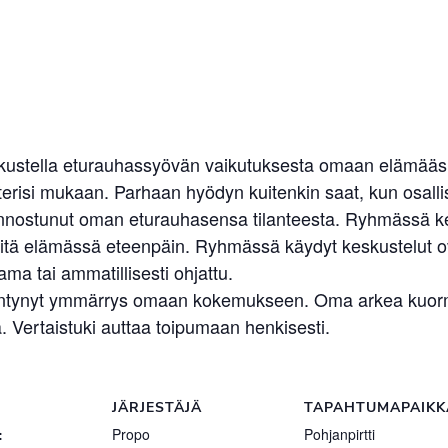
skustella eturauhassyövän vaikutuksesta omaan elämääsi.
erisi mukaan. Parhaan hyödyn kuitenkin saat, kun osallist
n kiinnostunut oman eturauhasensa tilanteesta. Ryhmässä 
elvitä elämässä eteenpäin. Ryhmässä käydyt keskustelut 
ma tai ammatillisesti ohjattu.
sääntynyt ymmärrys omaan kokemukseen. Oma arkea kuormit
 Vertaistuki auttaa toipumaan henkisesti.
JÄRJESTÄJÄ
TAPAHTUMAPAIKK
:
Propo
Pohjanpirtti