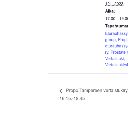
12.1.2023
Aika:
17:00 - 19:0
Tapahtuman
Eturauhass
group
,
Prop
eturauhassy
ry
,
Prostate
Vertaistuki
,
Vertaistukir
Propo Tampereen vertaistukir
16.15.-18.45