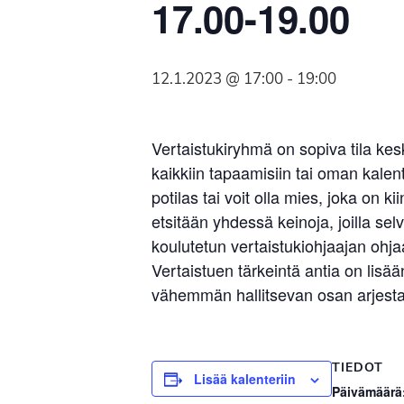
17.00-19.00
Syöpäyhdistyksen
jäsenjärjestö.
12.1.2023 @ 17:00
-
19:00
Vertaistukiryhmä on sopiva tila ke
kaikkiin tapaamisiin tai oman kalent
potilas tai voit olla mies, joka o
etsitään yhdessä keinoja, joilla s
koulutetun vertaistukiohjaajan ohjaa
Vertaistuen tärkeintä antia on li
vähemmän hallitsevan osan arjesta.
TIEDOT
Lisää kalenteriin
Päivämäärä