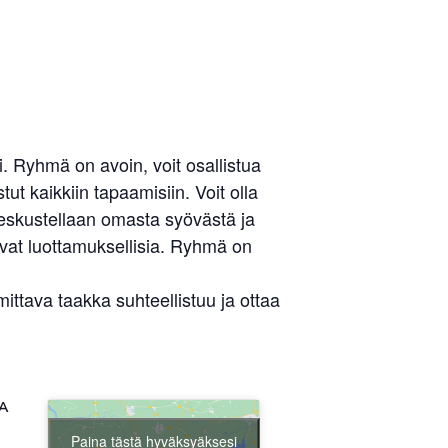
 Ryhmä on avoin, voit osallistua
ut kaikkiin tapaamisiin. Voit olla
keskustellaan omasta syövästä ja
ovat luottamuksellisia. Ryhmä on
tava taakka suhteellistuu ja ottaa
A
Paina tästä hyväksyäksesi