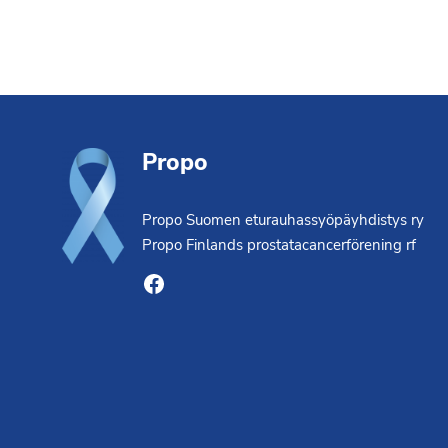
Footer
Propo
Propo Suomen eturauhassyöpäyhdistys ry
Propo Finlands prostatacancerförening rf
Facebook