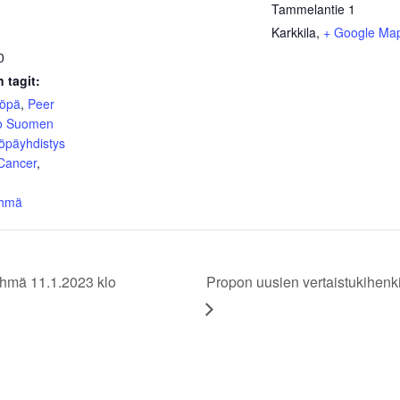
Tammelantie 1
Karkkila
,
+ Google Ma
0
 tagit:
yöpä
,
Peer
o Suomen
öpäyhdistys
 Cancer
,
yhmä
yhmä 11.1.2023 klo
Propon uusien vertaistukihenki