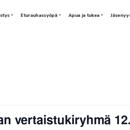
stys
Eturauhassyöpä
Apua ja tukea
Jäsenyy
s
an vertaistukiryhmä 12.