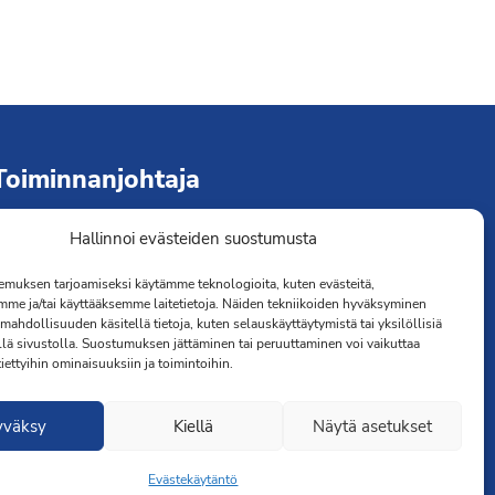
Toiminnanjohtaja
Hallinnoi evästeiden suostumusta
immo Järvinen
erveydenhoitaja
muksen tarjoamiseksi käytämme teknologioita, kuten evästeitä,
041 501 4176
mme ja/tai käyttääksemme laitetietoja. Näiden tekniikoiden hyväksyminen
mahdollisuuden käsitellä tietoja, kuten selauskäyttäytymistä tai yksilöllisiä
llä sivustolla. Suostumuksen jättäminen tai peruuttaminen voi vaikuttaa
 tiettyihin ominaisuuksiin ja toimintoihin.
yväksy
Kiellä
Näytä asetukset
Evästekäytäntö