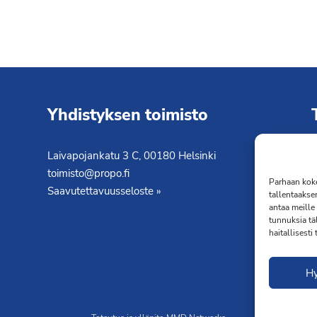
Yhdistyksen toimisto
Laivapojankatu 3 C, 00180 Helsinki
K
toimisto@propo.fi
T
Parhaan koke
Saavutettavuusseloste »
tallentaakse
antaa meille 
tunnuksia tä
haitallisesti
H