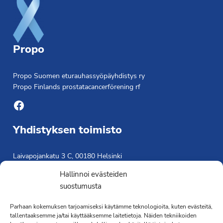
Propo
Propo Suomen eturauhassyöpäyhdistys ry
Propo Finlands prostatacancerförening rf
Facebook
Yhdistyksen toimisto
Laivapojankatu 3 C, 00180 Helsinki
toimisto@propo.fi
Hallinnoi evästeiden
Saavutettavuusseloste »
suostumusta
Toiminnanjohtaja
Parhaan kokemuksen tarjoamiseksi käytämme teknologioita, kuten evästeitä,
tallentaaksemme ja/tai käyttääksemme laitetietoja. Näiden tekniikoiden
Kimmo Järvinen