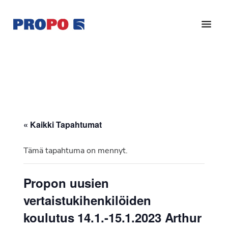
Hyppää
Hyppää
pääsisältöön
alatunnisteeseen
Yhdistys
Propo
on
/
valtakunnallinen
Suomen
potilasjärjestö,
eturauhassyöpäyhdistys
joka
on
Ry
« Kaikki Tapahtumat
perustettu
vuonna
Tämä tapahtuma on mennyt.
1997.
Yhdistys
Propon uusien
on
vertaistukihenkilöiden
Suomen
Syöpäyhdistyksen
koulutus 14.1.-15.1.2023 Arthur
jäsenjärjestö.