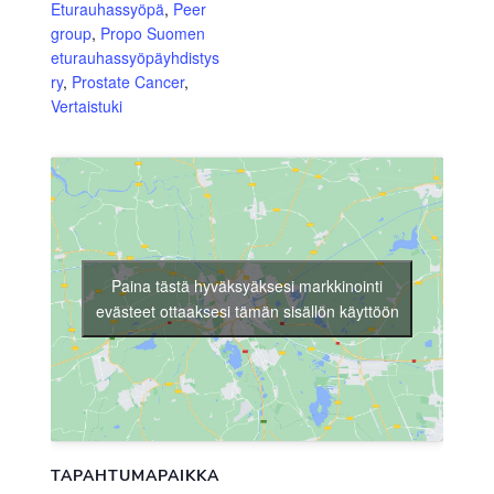
Eturauhassyöpä
,
Peer
group
,
Propo Suomen
eturauhassyöpäyhdistys
ry
,
Prostate Cancer
,
Vertaistuki
Paina tästä hyväksyäksesi markkinointi
evästeet ottaaksesi tämän sisällön käyttöön
TAPAHTUMAPAIKKA