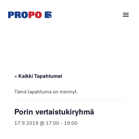
Hyppää
Hyppää
pääsisältöön
alatunnisteeseen
Yhdistys
Propo
on
/
valtakunnallinen
Suomen
potilasjärjestö,
eturauhassyöpäyhdistys
joka
on
Ry
« Kaikki Tapahtumat
perustettu
vuonna
Tämä tapahtuma on mennyt.
1997.
Yhdistys
Porin vertaistukiryhmä
on
Suomen
17.9.2019 @ 17:00
-
19:00
Syöpäyhdistyksen
jäsenjärjestö.