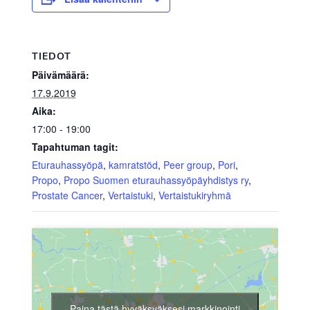
TIEDOT
Päivämäärä:
17.9.2019
Aika:
17:00 - 19:00
Tapahtuman tagit:
Eturauhassyöpä
,
kamratstöd
,
Peer group
,
Pori
,
Propo
,
Propo Suomen eturauhassyöpäyhdistys ry
,
Prostate Cancer
,
Vertaistuki
,
Vertaistukiryhmä
Paina tästä hyväksyäksesi markkinointi