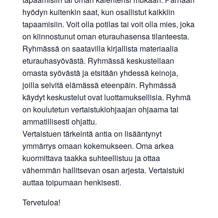
hyödyn kuitenkin saat, kun osallistut kaikkiin
tapaamisiin. Voit olla potilas tai voit olla mies, joka
on kiinnostunut oman eturauhasensa tilanteesta.
Ryhmässä on saatavilla kirjallista materiaalia
eturauhasyövästä. Ryhmässä keskustellaan
omasta syövästä ja etsitään yhdessä keinoja,
joilla selvitä elämässä eteenpäin. Ryhmässä
käydyt keskustelut ovat luottamuksellisia. Ryhmä
on koulutetun vertaistukiohjaajan ohjaama tai
ammatillisesti ohjattu.
Vertaistuen tärkeintä antia on lisääntynyt
ymmärrys omaan kokemukseen. Oma arkea
kuormittava taakka suhteellistuu ja ottaa
vähemmän hallitsevan osan arjesta. Vertaistuki
auttaa toipumaan henkisesti.
Tervetuloa!