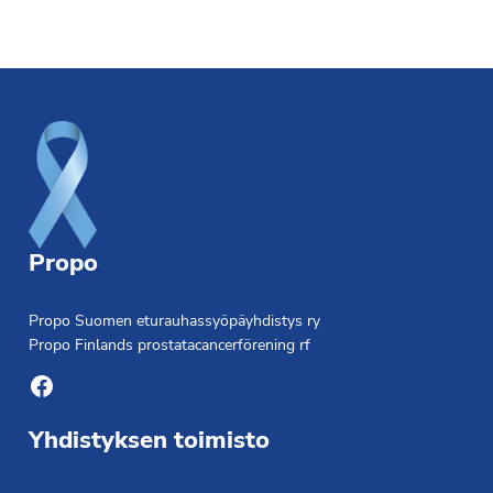
Footer
Propo
Propo Suomen eturauhassyöpäyhdistys ry
Propo Finlands prostatacancerförening rf
Facebook
Yhdistyksen toimisto