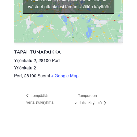
evästeet ottaaksesi tämän sisällön käyttöön
TAPAHTUMAPAIKKA
Yrjönkatu 2, 28100 Pori
Yrjönkatu 2
Pori
,
28100
Suomi
+ Google Map
Tampereen
Lempäälän
vertaistukiryhmä
vertaistukiryhmä