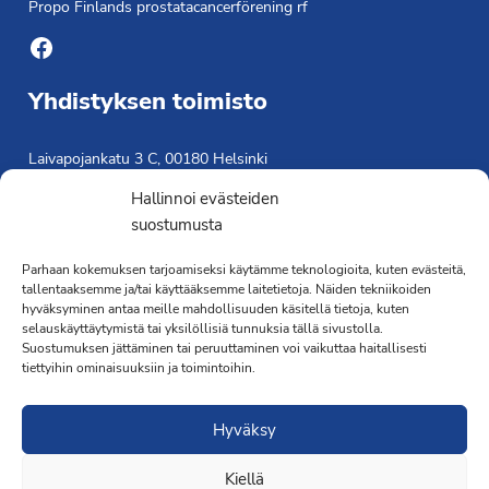
Propo Finlands prostatacancerförening rf
Facebook
Yhdistyksen toimisto
Laivapojankatu 3 C, 00180 Helsinki
toimisto@propo.fi
Hallinnoi evästeiden
Saavutettavuusseloste »
suostumusta
Toiminnanjohtaja
Parhaan kokemuksen tarjoamiseksi käytämme teknologioita, kuten evästeitä,
tallentaaksemme ja/tai käyttääksemme laitetietoja. Näiden tekniikoiden
Kimmo Järvinen
hyväksyminen antaa meille mahdollisuuden käsitellä tietoja, kuten
Terveydenhoitaja
selauskäyttäytymistä tai yksilöllisiä tunnuksia tällä sivustolla.
041 501 4176
Suostumuksen jättäminen tai peruuttaminen voi vaikuttaa haitallisesti
tiettyihin ominaisuuksiin ja toimintoihin.
Hyväksy
Kiellä
·Toteutus ja ylläpito
MMD Networks
·