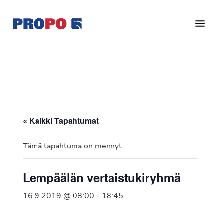
Hyppää
Hyppää
pääsisältöön
alatunnisteeseen
Yhdistys
Propo
on
/
valtakunnallinen
Suomen
potilasjärjestö,
eturauhassyöpäyhdistys
joka
on
Ry
« Kaikki Tapahtumat
perustettu
vuonna
Tämä tapahtuma on mennyt.
1997.
Yhdistys
Lempäälän vertaistukiryhmä
on
Suomen
16.9.2019 @ 08:00
-
18:45
Syöpäyhdistyksen
jäsenjärjestö.