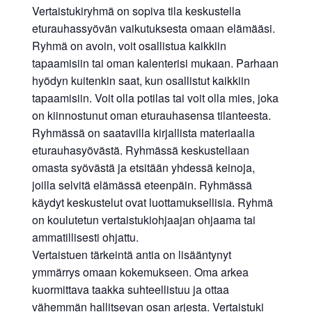
Vertaistukiryhmä on sopiva tila keskustella
eturauhassyövän vaikutuksesta omaan elämääsi.
Ryhmä on avoin, voit osallistua kaikkiin
tapaamisiin tai oman kalenterisi mukaan. Parhaan
hyödyn kuitenkin saat, kun osallistut kaikkiin
tapaamisiin. Voit olla potilas tai voit olla mies, joka
on kiinnostunut oman eturauhasensa tilanteesta.
Ryhmässä on saatavilla kirjallista materiaalia
eturauhasyövästä. Ryhmässä keskustellaan
omasta syövästä ja etsitään yhdessä keinoja,
joilla selvitä elämässä eteenpäin. Ryhmässä
käydyt keskustelut ovat luottamuksellisia. Ryhmä
on koulutetun vertaistukiohjaajan ohjaama tai
ammatillisesti ohjattu.
Vertaistuen tärkeintä antia on lisääntynyt
ymmärrys omaan kokemukseen. Oma arkea
kuormittava taakka suhteellistuu ja ottaa
vähemmän hallitsevan osan arjesta. Vertaistuki