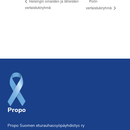
Porin
Helsingin omaisten ja läheisten
vertaistukiryhmä
vertaistukiryhmä
Footer
Propo
Propo Suomen eturauhassyöpäyhdistys ry