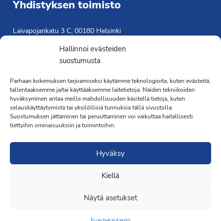
Yhdistyksen toimisto
Laivapojankatu 3 C, 00180 Helsinki
toimisto@propo.fi
Hallinnoi evästeiden
Saavutettavuusseloste »
suostumusta
Toiminnanjohtaja
Parhaan kokemuksen tarjoamiseksi käytämme teknologioita, kuten evästeitä,
tallentaaksemme ja/tai käyttääksemme laitetietoja. Näiden tekniikoiden
Kimmo Järvinen
hyväksyminen antaa meille mahdollisuuden käsitellä tietoja, kuten
Terveydenhoitaja
selauskäyttäytymistä tai yksilöllisiä tunnuksia tällä sivustolla.
041 501 4176
Suostumuksen jättäminen tai peruuttaminen voi vaikuttaa haitallisesti
tiettyihin ominaisuuksiin ja toimintoihin.
Hyväksy
Kiellä
·Toteutus ja ylläpito
MMD Networks
·
Näytä asetukset
Evästekäytäntö