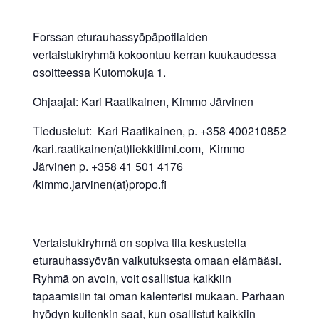
Forssan eturauhassyöpäpotilaiden
vertaistukiryhmä kokoontuu kerran kuukaudessa
osoitteessa Kutomokuja 1.
Ohjaajat: Kari Raatikainen, Kimmo Järvinen
Tiedustelut: Kari Raatikainen, p. +358 400210852
/kari.raatikainen(at)liekkitiimi.com, Kimmo
Järvinen p. +358 41 501 4176
/kimmo.jarvinen(at)propo.fi
Vertaistukiryhmä on sopiva tila keskustella
eturauhassyövän vaikutuksesta omaan elämääsi.
Ryhmä on avoin, voit osallistua kaikkiin
tapaamisiin tai oman kalenterisi mukaan. Parhaan
hyödyn kuitenkin saat, kun osallistut kaikkiin