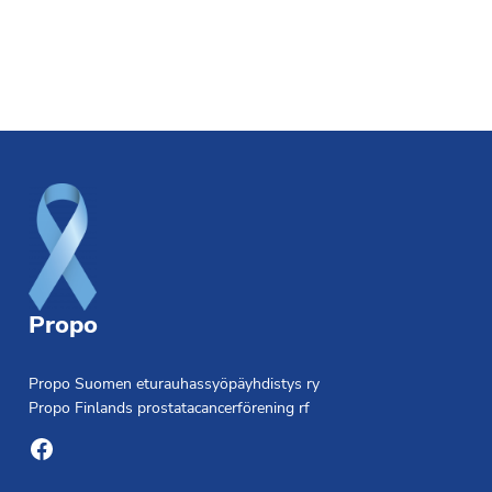
Footer
Propo
Propo Suomen eturauhassyöpäyhdistys ry
Propo Finlands prostatacancerförening rf
Facebook