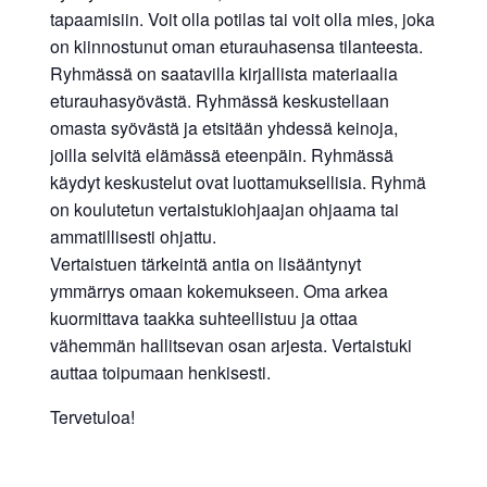
tapaamisiin. Voit olla potilas tai voit olla mies, joka
on kiinnostunut oman eturauhasensa tilanteesta.
Ryhmässä on saatavilla kirjallista materiaalia
eturauhasyövästä. Ryhmässä keskustellaan
omasta syövästä ja etsitään yhdessä keinoja,
joilla selvitä elämässä eteenpäin. Ryhmässä
käydyt keskustelut ovat luottamuksellisia. Ryhmä
on koulutetun vertaistukiohjaajan ohjaama tai
ammatillisesti ohjattu.
Vertaistuen tärkeintä antia on lisääntynyt
ymmärrys omaan kokemukseen. Oma arkea
kuormittava taakka suhteellistuu ja ottaa
vähemmän hallitsevan osan arjesta. Vertaistuki
auttaa toipumaan henkisesti.
Tervetuloa!