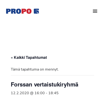
Hyppää
Hyppää
pääsisältöön
alatunnisteeseen
Yhdistys
Propo
on
/
valtakunnallinen
Suomen
potilasjärjestö,
eturauhassyöpäyhdistys
joka
on
Ry
« Kaikki Tapahtumat
perustettu
vuonna
Tämä tapahtuma on mennyt.
1997.
Yhdistys
Forssan vertaistukiryhmä
on
Suomen
12.2.2020 @ 16:00
-
18:45
Syöpäyhdistyksen
jäsenjärjestö.