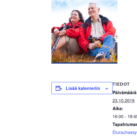
TIEDOT
Lisää kalenteriin
Päivämäärä
23.10.2019
Aika:
16:00 - 18:4
Tapahtuman
Eturauhass