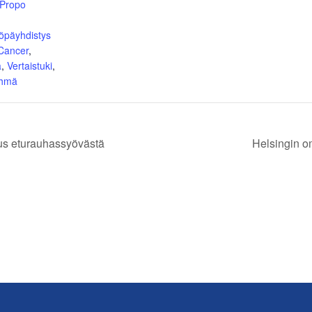
Propo
öpäyhdistys
 Cancer
,
ä
,
Vertaistuki
,
yhmä
uus eturauhassyövästä
Helsingin o