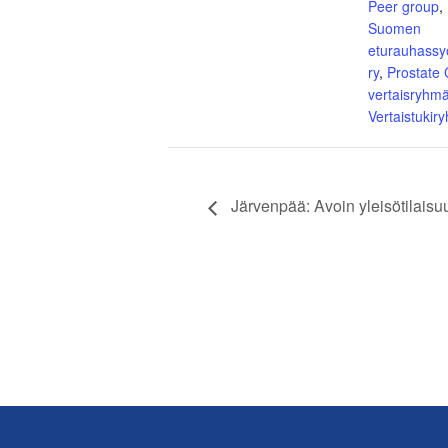
Peer group
,
Suomen
eturauhassy
ry
,
Prostate
vertaisryhm
Vertaistukir
Järvenpää: Avoin yleisötilais
Footer