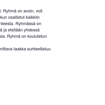
. Ryhmä on avoin, voit
un osallistut kaikkiin
ilanteesta. Ryhmässä on
ä ja etsitään yhdessä
isia. Ryhmä on koulutetun
ttava taakka suhteellistuu