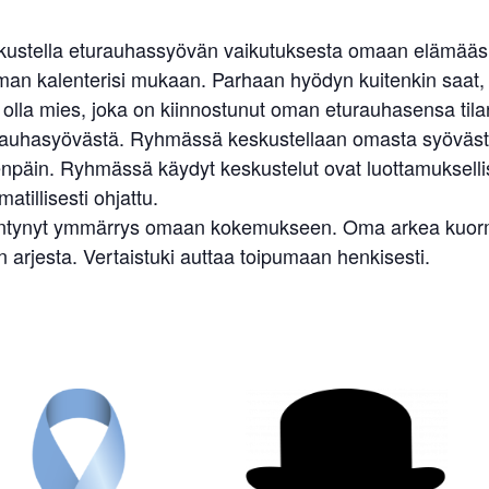
eskustella eturauhassyövän vaikutuksesta omaan elämääsi
 oman kalenterisi mukaan. Parhaan hyödyn kuitenkin saat, k
voit olla mies, joka on kiinnostunut oman eturauhasensa t
 eturauhasyövästä. Ryhmässä keskustellaan omasta syöväst
teenpäin. Ryhmässä käydyt keskustelut ovat luottamuksell
tillisesti ohjattu.
sääntynyt ymmärrys omaan kokemukseen. Oma arkea kuormi
 arjesta. Vertaistuki auttaa toipumaan henkisesti.