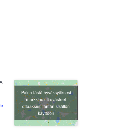
Liity jäseneksi
A
Paina tästä hyväksyäksesi
markkinointi evästeet
le
ottaaksesi tämän sisällön
käyttöön