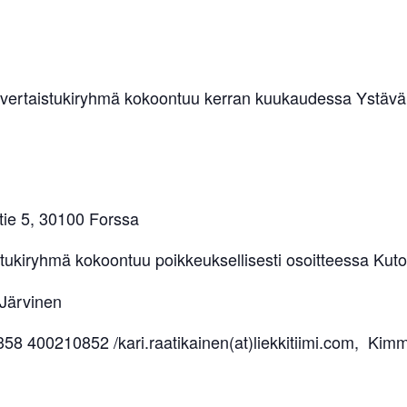
 vertaistukiryhmä kokoontuu kerran kuukaudessa Ystäv
ie 5, 30100 Forssa
tukiryhmä kokoontuu poikkeuksellisesti osoitteessa Kut
 Järvinen
+358 400210852 /kari.raatikainen(at)liekkitiimi.com, Ki