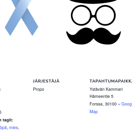
JÄRJESTÄJÄ
TAPAHTUMAPAIKK
:
Propo
Ystävän Kammari
Hämeentie 5
Forssa
,
30100
+ Goog
Map
5
 tagit:
yöpä
,
mies
,