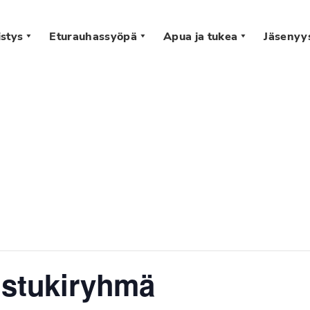
stys
Eturauhassyöpä
Apua ja tukea
Jäsenyy
s
istukiryhmä