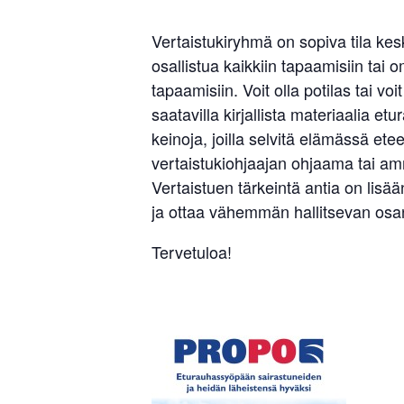
Vertaistukiryhmä on sopiva tila k
osallistua kaikkiin tapaamisiin tai
tapaamisiin. Voit olla potilas tai 
saatavilla kirjallista materiaalia
keinoja, joilla selvitä elämässä e
vertaistukiohjaajan ohjaama tai amma
Vertaistuen tärkeintä antia on li
ja ottaa vähemmän hallitsevan osan
Tervetuloa!