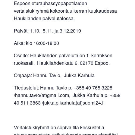
Espoon eturauhassyöpäpotilaiden
vertaistukiryhmä kokoontuu kerran kuukaudessa
Haukilahden palvelutalossa.
Päivät: 1.10., 5.11. ja 3.12.2019
Aika: klo 16:00-18:00
Osoite: Haukilahden palvelutalon 1. kerroksen
ruokasali, Haukilahdenkatu 6, 02170 Espoo.
Ohjaaja: Hannu Tavio, Jukka Karhula
Tiedustelut: Hannu Tavio p. +358 40 765 3228
/hannu.tavio(at)gmail.com, Jukka Karhula p. +358
40 511 3863 /jukka.p.karhula(at)suomi24.fi
Vertaistukiryhmä on sopiva tila keskustella
eturauhassyövän vaikutuksesta omaan elämääsi.