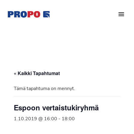
Hyppää
Hyppää
pääsisältöön
alatunnisteeseen
Yhdistys
Propo
on
/
valtakunnallinen
Suomen
potilasjärjestö,
eturauhassyöpäyhdistys
joka
on
Ry
« Kaikki Tapahtumat
perustettu
vuonna
Tämä tapahtuma on mennyt.
1997.
Yhdistys
Espoon vertaistukiryhmä
on
Suomen
1.10.2019 @ 16:00
-
18:00
Syöpäyhdistyksen
jäsenjärjestö.