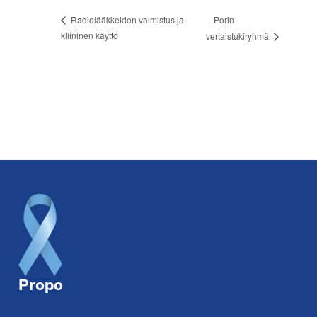
Porin
Radiolääkkeiden valmistus ja
kliininen käyttö
vertaistukiryhmä
Footer
Propo