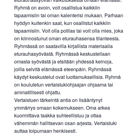
Ryhmä on avoin, voit osallistua kaikkiin
tapaamisiin tai oman kalenterisi mukaan. Parhaan
hyödyn kuitenkin saat, kun osallistut kaikkiin
tapaamisiin. Voit olla potilas tai voit olla mies, joka
on kiinnostunut oman eturauhasensa tilanteesta.
Ryhmässä on saatavilla kirjallista materiaalia
eturauhasyövästä. Ryhmässä keskustellaan
omasta syövästä ja etsitään yhdessä keinoja,
joilla selvitä elämässä eteenpäin. Ryhmässä
käydyt keskustelut ovat luottamuksellisia. Ryhmä
on koulutetun vertaistukiohjaajan ohjaama tai
ammatillisesti ohjattu.
Vertaistuen tärkeintä antia on lisääntynyt
ymmärrys omaan kokemukseen. Oma arkea
kuormittava taakka suhteellistuu ja ottaa
vähemmän hallitsevan osan arjesta. Vertaistuki
auttaa toipumaan henkisesti.