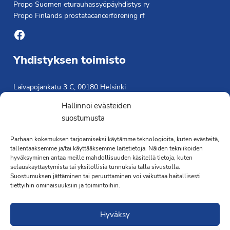
Propo Suomen eturauhassyöpäyhdistys ry
Propo Finlands prostatacancerförening rf
Facebook
Yhdistyksen toimisto
Laivapojankatu 3 C, 00180 Helsinki
toimisto@propo.fi
Hallinnoi evästeiden
Saavutettavuusseloste »
suostumusta
Toiminnanjohtaja
Parhaan kokemuksen tarjoamiseksi käytämme teknologioita, kuten evästeitä,
tallentaaksemme ja/tai käyttääksemme laitetietoja. Näiden tekniikoiden
Kimmo Järvinen
hyväksyminen antaa meille mahdollisuuden käsitellä tietoja, kuten
Terveydenhoitaja
selauskäyttäytymistä tai yksilöllisiä tunnuksia tällä sivustolla.
041 501 4176
Suostumuksen jättäminen tai peruuttaminen voi vaikuttaa haitallisesti
tiettyihin ominaisuuksiin ja toimintoihin.
Hyväksy