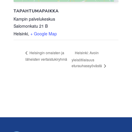
TAPAHTUMAPAIKKA
Kampin palvelukeskus
Salomonkatu 21 B
Helsinki
,
+ Google Map
Helsinki: Avoin
Helsingin omaisten ja
läheisten vertaistukiryhmä
yleisötilaisuus
eturauhassyövästä
Footer