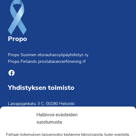
Propo
Propo Suomen eturauhassyöpäyhdistys ry
Propo Finlands prostatacancerförening rf
Facebook
Yhdistyksen toimisto
Laivapojankatu 3 C, 00180 Helsinki
toimisto@propo.fi
Hallinnoi evästeiden
Saavutettavuusseloste »
suostumusta
Toiminnanjohtaja
Parhaan kokemuksen tarjoamiseksi käytämme teknologioita, kuten evästeitä,