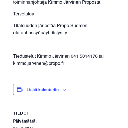
toiminnanjohtaja Kimmo Järvinen Proposta.
Tervetuloa
Tilaisuuden järjestää Propo Suomen
eturauhassyöpäyhdistys ry
Tiedustelut Kimmo Järvinen 041 5014176 tai
kimmo.jarvinen@propo.fi
Lisää kalenteriin
TIEDOT
Päivämäärä: