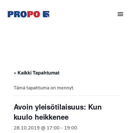
Hyppää
Hyppää
pääsisältöön
alatunnisteeseen
Yhdistys
Propo
on
/
valtakunnallinen
Suomen
potilasjärjestö,
eturauhassyöpäyhdistys
joka
on
Ry
« Kaikki Tapahtumat
perustettu
vuonna
Tämä tapahtuma on mennyt.
1997.
Yhdistys
Avoin yleisötilaisuus: Kun
on
kuulo heikkenee
Suomen
Syöpäyhdistyksen
28.10.2019 @ 17:00
-
19:00
jäsenjärjestö.