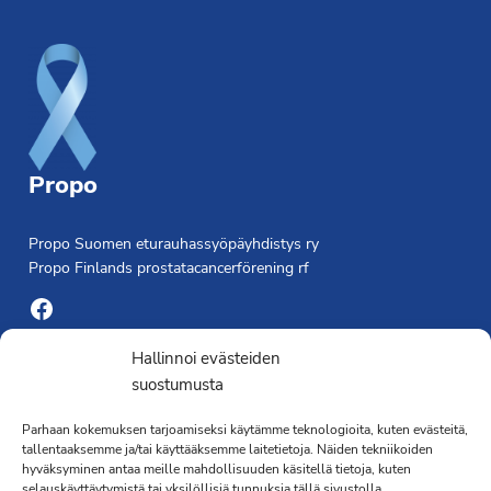
Footer
Propo
Propo Suomen eturauhassyöpäyhdistys ry
Propo Finlands prostatacancerförening rf
Facebook
Yhdistyksen toimisto
Hallinnoi evästeiden
suostumusta
Laivapojankatu 3 C, 00180 Helsinki
Parhaan kokemuksen tarjoamiseksi käytämme teknologioita, kuten evästeitä,
toimisto@propo.fi
tallentaaksemme ja/tai käyttääksemme laitetietoja. Näiden tekniikoiden
Saavutettavuusseloste »
hyväksyminen antaa meille mahdollisuuden käsitellä tietoja, kuten
selauskäyttäytymistä tai yksilöllisiä tunnuksia tällä sivustolla.