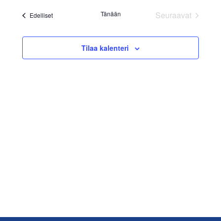
päivä.
Navig
aja
Tänään
Seuraavat
Tapahtumat
Edelliset
Näkymät
Tapahtumat
navigoint
Tilaa kalenteri