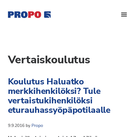
Hyppää
Hyppää
pääsisältöön
alatunnisteeseen
Yhdistys
Propo
on
/
valtakunnallinen
Suomen
potilasjärjestö,
Vertaiskoulutus
eturauhassyöpäyhdistys
joka
on
Ry
Koulutus Haluatko
perustettu
vuonna
merkkihenkilöksi? Tule
1997.
vertaistukihenkilöksi
Yhdistys
eturauhassyöpäpotilaalle
on
Suomen
9.9.2016
by
Propo
Syöpäyhdistyksen
jäsenjärjestö.