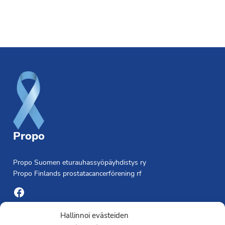
Footer
Propo
Propo Suomen eturauhassyöpäyhdistys ry
Propo Finlands prostatacancerförening rf
Facebook
Yhdistyksen toimisto
Hallinnoi evästeiden