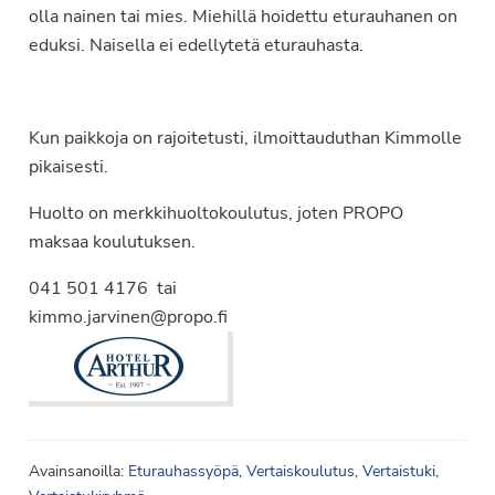
olla nainen tai mies. Miehillä hoidettu eturauhanen on
eduksi. Naisella ei edellytetä eturauhasta.
Kun paikkoja on rajoitetusti, ilmoittauduthan Kimmolle
pikaisesti.
Huolto on merkkihuoltokoulutus, joten PROPO
maksaa koulutuksen.
041 501 4176 tai
kimmo.jarvinen@
Avainsanoilla:
Eturauhassyöpä
,
Vertaiskoulutus
,
Vertaistuki
,