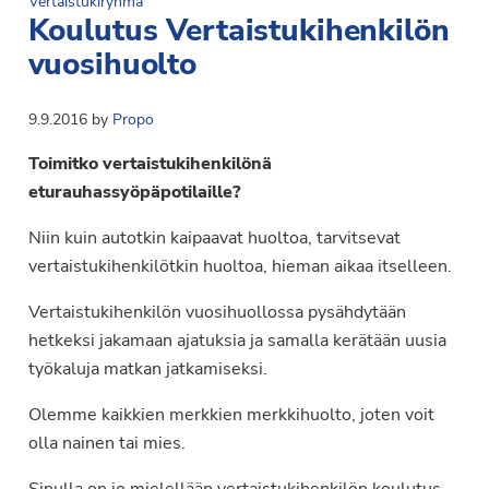
Vertaistukiryhmä
Koulutus Vertaistukihenkilön
vuosihuolto
9.9.2016
by
Propo
Toimitko vertaistukihenkilönä
eturauhassyöpäpotilaille?
Niin kuin autotkin kaipaavat huoltoa, tarvitsevat
vertaistukihenkilötkin huoltoa, hieman aikaa itselleen.
Vertaistukihenkilön vuosihuollossa pysähdytään
hetkeksi jakamaan ajatuksia ja samalla kerätään uusia
työkaluja matkan jatkamiseksi.
Olemme kaikkien merkkien merkkihuolto, joten voit
olla nainen tai mies.
Sinulla on jo mielellään vertaistukihenkilön koulutus.