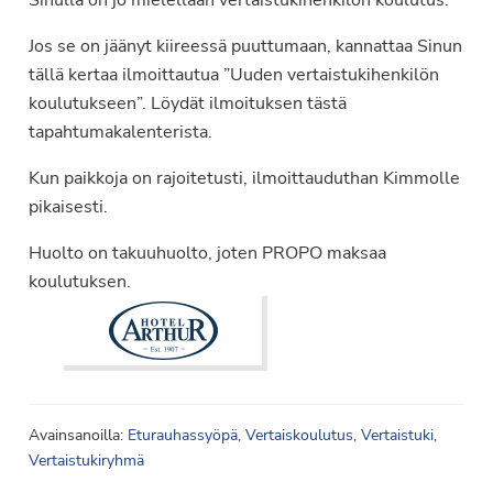
Jos se on jäänyt kiireessä puuttumaan, kannattaa Sinun
tällä kertaa ilmoittautua ”Uuden vertaistukihenkilön
koulutukseen”. Löydät ilmoituksen tästä
tapahtumakalenterista.
Kun paikkoja on rajoitetusti, ilmoittauduthan Kimmolle
pikaisesti.
Huolto on takuuhuolto, joten PROPO maksaa
koulutuksen.
Avainsanoilla:
Eturauhassyöpä
,
Vertaiskoulutus
,
Vertaistuki
,
Vertaistukiryhmä