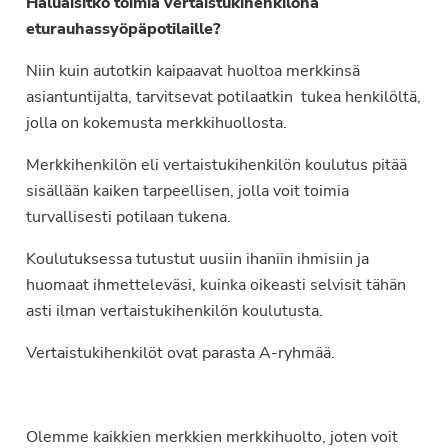
Haluaisitko toimia vertaistukihenkilönä
eturauhassyöpäpotilaille?
Niin kuin autotkin kaipaavat huoltoa merkkinsä
asiantuntijalta, tarvitsevat potilaatkin tukea henkilöltä,
jolla on kokemusta merkkihuollosta.
Merkkihenkilön eli vertaistukihenkilön koulutus pitää
sisällään kaiken tarpeellisen, jolla voit toimia
turvallisesti potilaan tukena.
Koulutuksessa tutustut uusiin ihaniin ihmisiin ja
huomaat ihmetteleväsi, kuinka oikeasti selvisit tähän
asti ilman vertaistukihenkilön koulutusta.
Vertaistukihenkilöt ovat parasta A-ryhmää.
Olemme kaikkien merkkien merkkihuolto, joten voit