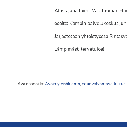
Syöpäyhdistyksen
jäsenjärjestö.
Alustajana toimii Varatuomari H
osoite: Kampin palvelukeskus juh
Järjästetään yhteistyössä Rintas
Lämpimästi tervetuloa!
Avainsanoilla:
Avoin yleisöluento
,
edunvalvontavaltuutus
Footer