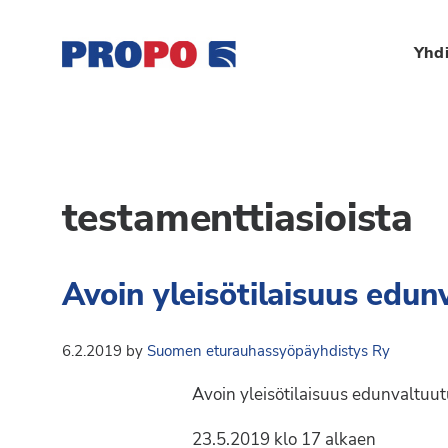
Hyppää
Hyppää
Hyppää
ensisijaiseen
pääsisältöön
alatunnisteeseen
Yhdi
valikkoon
Yhdistys
Propo
on
/
valtakunnallinen
Suomen
testamenttiasioista
potilasjärjestö,
eturauhassyöpäyhdisty
joka
on
Ry
Avoin yleisötilaisuus edun
perustettu
vuonna
1997.
6.2.2019
by
Suomen eturauhassyöpäyhdistys Ry
Yhdistys
Avoin yleisötilaisuus edunvaltuut
on
Suomen
23.5.2019 klo 17 alkaen