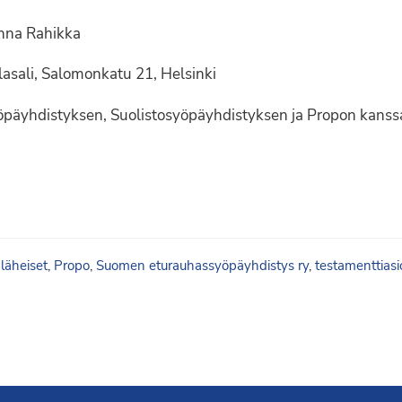
anna Rahikka
lasali, Salomonkatu 21, Helsinki
yöpäyhdistyksen, Suolistosyöpäyhdistyksen ja Propon kanss
,
läheiset
,
Propo
,
Suomen eturauhassyöpäyhdistys ry
,
testamenttiasi