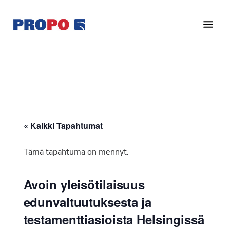
Hyppää
Hyppää
pääsisältöön
alatunnisteeseen
Yhdistys
Propo
on
/
valtakunnallinen
Suomen
potilasjärjestö,
eturauhassyöpäyhdistys
joka
on
Ry
« Kaikki Tapahtumat
perustettu
vuonna
Tämä tapahtuma on mennyt.
1997.
Yhdistys
Avoin yleisötilaisuus
on
edunvaltuutuksesta ja
Suomen
Syöpäyhdistyksen
testamenttiasioista Helsingissä
jäsenjärjestö.