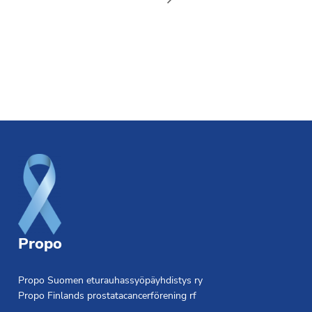
Footer
Propo
Propo Suomen eturauhassyöpäyhdistys ry
Propo Finlands prostatacancerförening rf