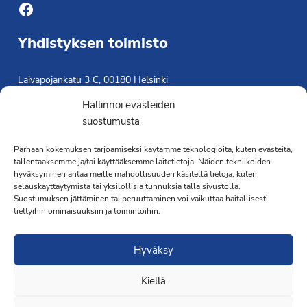
Facebook
Yhdistyksen toimisto
Laivapojankatu 3 C, 00180 Helsinki
toimisto@propo.fi
Hallinnoi evästeiden
Saavutettavuusseloste »
suostumusta
Toiminnanjohtaja
Parhaan kokemuksen tarjoamiseksi käytämme teknologioita, kuten evästeitä,
Kimmo Järvinen
tallentaaksemme ja/tai käyttääksemme laitetietoja. Näiden tekniikoiden
hyväksyminen antaa meille mahdollisuuden käsitellä tietoja, kuten
Terveydenhoitaja
selauskäyttäytymistä tai yksilöllisiä tunnuksia tällä sivustolla.
041 501 4176
Suostumuksen jättäminen tai peruuttaminen voi vaikuttaa haitallisesti
tiettyihin ominaisuuksiin ja toimintoihin.
Hyväksy
Kiellä
·Toteutus ja ylläpito
MMD Networks
·