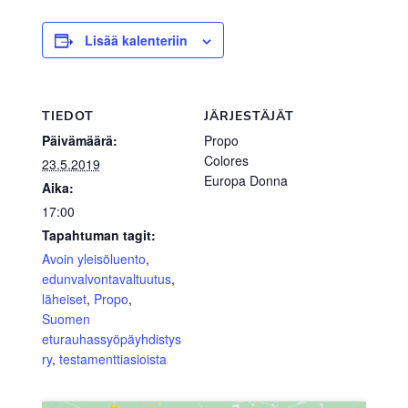
Lisää kalenteriin
TIEDOT
JÄRJESTÄJÄT
Päivämäärä:
Propo
Colores
23.5.2019
Europa Donna
Aika:
17:00
Tapahtuman tagit:
Avoin yleisöluento
,
edunvalvontavaltuutus
,
läheiset
,
Propo
,
Suomen
eturauhassyöpäyhdistys
ry
,
testamenttiasioista