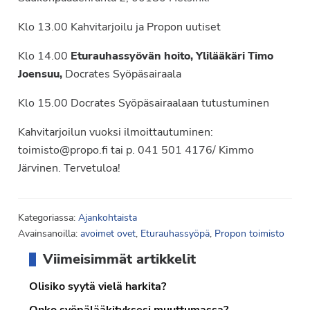
Klo 13.00 Kahvitarjoilu ja Propon uutiset
Klo 14.00
Eturauhassyövän hoito, Ylilääkäri Timo
Joensuu,
Docrates Syöpäsairaala
Klo 15.00 Docrates Syöpäsairaalaan tutustuminen
Kahvitarjoilun vuoksi ilmoittautuminen:
toimisto@propo.fi tai p. 041 501 4176/ Kimmo
Järvinen. Tervetuloa!
Kategoriassa:
Ajankohtaista
Avainsanoilla:
avoimet ovet
,
Eturauhassyöpä
,
Propon toimisto
Ensisijainen
Viimeisimmät artikkelit
sivupalkki
Olisiko syytä vielä harkita?
Onko syöpälääkityksesi muuttumassa?