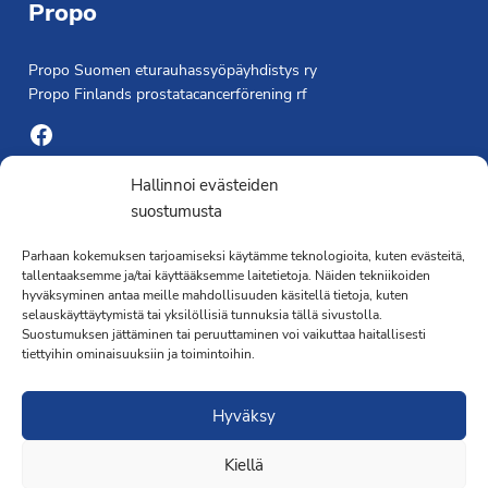
Propo
Propo Suomen eturauhassyöpäyhdistys ry
Propo Finlands prostatacancerförening rf
Facebook
Yhdistyksen toimisto
Hallinnoi evästeiden
suostumusta
Laivapojankatu 3 C, 00180 Helsinki
Parhaan kokemuksen tarjoamiseksi käytämme teknologioita, kuten evästeitä,
toimisto@propo.fi
tallentaaksemme ja/tai käyttääksemme laitetietoja. Näiden tekniikoiden
Saavutettavuusseloste »
hyväksyminen antaa meille mahdollisuuden käsitellä tietoja, kuten
Toiminnanjohtaja
selauskäyttäytymistä tai yksilöllisiä tunnuksia tällä sivustolla.
Suostumuksen jättäminen tai peruuttaminen voi vaikuttaa haitallisesti
tiettyihin ominaisuuksiin ja toimintoihin.
Kimmo Järvinen
Terveydenhoitaja
Hyväksy
041 501 4176
Kiellä