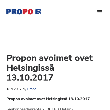
Hyppää
Hyppää
Hyppää
pääsisältöön
ensisijaiseen
alatunnisteeseen
sivupalkkiin
Yhdistys
Propo
on
/
valtakunnallinen
Suomen
potilasjärjestö,
eturauhassyöpäyhdistys
joka
Propon avoimet ovet
on
Ry
perustettu
Helsingissä
vuonna
13.10.2017
1997.
Yhdistys
18.9.2017
by
Propo
on
Suomen
Propon avoimet ovet Helsingissä 13.10.2017
Syöpäyhdistyksen
jäsenjärjestö.
Saukonpaadenranta 2, 00180 Helsinki