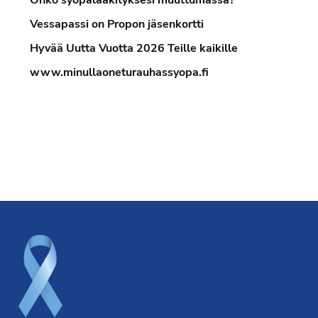
Vessapassi on Propon jäsenkortti
Hyvää Uutta Vuotta 2026 Teille kaikille
www.minullaoneturauhassyopa.fi
Footer