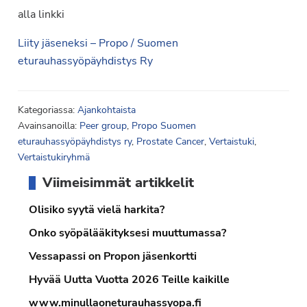
alla linkki
Liity jäseneksi – Propo / Suomen
eturauhassyöpäyhdistys Ry
Kategoriassa:
Ajankohtaista
Avainsanoilla:
Peer group
,
Propo Suomen
eturauhassyöpäyhdistys ry
,
Prostate Cancer
,
Vertaistuki
,
Vertaistukiryhmä
Ensisijainen
Viimeisimmät artikkelit
sivupalkki
Olisiko syytä vielä harkita?
Onko syöpälääkityksesi muuttumassa?
Vessapassi on Propon jäsenkortti
Hyvää Uutta Vuotta 2026 Teille kaikille
www.minullaoneturauhassyopa.fi