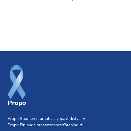
Footer
Propo
Propo Suomen eturauhassyöpäyhdistys ry
Propo Finlands prostatacancerförening rf