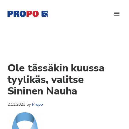
Hyppää
Hyppää
Hyppää
pääsisältöön
ensisijaiseen
alatunnisteeseen
sivupalkkiin
Yhdistys
Propo
on
/
valtakunnallinen
Suomen
potilasjärjestö,
eturauhassyöpäyhdistys
joka
Ole tässäkin kuussa
on
Ry
perustettu
tyylikäs, valitse
vuonna
Sininen Nauha
1997.
Yhdistys
2.11.2023
by
Propo
on
Suomen
Syöpäyhdistyksen
jäsenjärjestö.