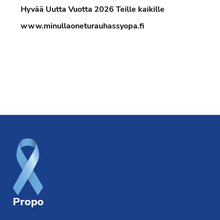
Hyvää Uutta Vuotta 2026 Teille kaikille
www.minullaoneturauhassyopa.fi
Footer
Propo