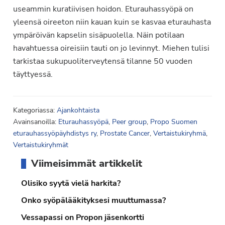
useammin kuratiivisen hoidon. Eturauhassyöpä on
yleensä oireeton niin kauan kuin se kasvaa eturauhasta
ympäröivän kapselin sisäpuolella. Näin potilaan
havahtuessa oireisiin tauti on jo levinnyt. Miehen tulisi
tarkistaa sukupuoliterveytensä tilanne 50 vuoden
täyttyessä.
Kategoriassa:
Ajankohtaista
Avainsanoilla:
Eturauhassyöpä
,
Peer group
,
Propo Suomen
eturauhassyöpäyhdistys ry
,
Prostate Cancer
,
Vertaistukiryhmä
,
Vertaistukiryhmät
Ensisijainen
Viimeisimmät artikkelit
sivupalkki
Olisiko syytä vielä harkita?
Onko syöpälääkityksesi muuttumassa?
Vessapassi on Propon jäsenkortti