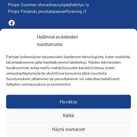
Propo Suomen eturauhassyöpäyhdistys ry
Propo Finlands prostatacancerförening rf
Facebook
Yhdistyksen toimisto
Hallinnoi evästeiden
suostumusta
Laivapojankatu 3 C, 00180 Helsinki
Parhaan kokemuksen tarjoamiseksi käytämme teknologioita, kuten evästeitä,
toimisto@propo.fi
tallentaaksemme ja/tai käyttääksemme laitetietoja. Näiden tekniikoiden
Saavutettavuusseloste »
hyväksyminen antaa meille mahdollisuuden käsitellä tietoja, kuten
Toiminnanjohtaja
selauskäyttäytymistä tai yksilöllisiä tunnuksia tällä sivustolla.
Suostumuksen jättäminen tai peruuttaminen voi vaikuttaa haitallisesti
tiettyihin ominaisuuksiin ja toimintoihin.
Kimmo Järvinen
Terveydenhoitaja
Hyväksy
041 501 4176
Kiellä
Näytä asetukset