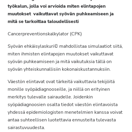
työkalun, jolla voi arvioida miten elintapojen
muutokset vaikuttavat syövän puhkeamiseen ja
mitä se tarkoittaa taloudellisesti
Cancerpreventionskalkylator (CPK)
Syövän ehkäisylaskuri© mahdollistaa simulaatiot siitä,
miten ihmisten elintapojen muutokset vaikuttavat
syövän puhkeamiseen ja mitä vaikutuksia tällä on
syövän yhteiskunnallisiin kokonaiskustannuksiin.
Väestön elintavat ovat tärkeitä vaikuttavia tekijöitä
monille syöpädiagnooseille, ja niillä on erityinen
merkitys tulevalle sairaudelle. Joidenkin
syöpädiagnoosien osalta tiedot väestön elintavoista
yhdessä epidemiologisten menetelmien kanssa voivat
antaa suhteellisen luotettavia ennusteita tulevasta
sairastuvuudesta.