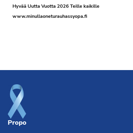
Hyvää Uutta Vuotta 2026 Teille kaikille
www.minullaoneturauhassyopa.fi
Footer
Propo