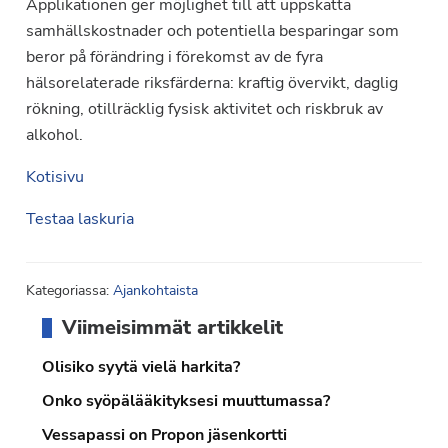
Applikationen ger möjlighet till att uppskatta
samhällskostnader och potentiella besparingar som
beror på förändring i förekomst av de fyra
hälsorelaterade riksfärderna: kraftig övervikt, daglig
rökning, otillräcklig fysisk aktivitet och riskbruk av
alkohol.
Kotisivu
Testaa laskuria
Kategoriassa:
Ajankohtaista
Ensisijainen
Viimeisimmät artikkelit
sivupalkki
Olisiko syytä vielä harkita?
Onko syöpälääkityksesi muuttumassa?
Vessapassi on Propon jäsenkortti