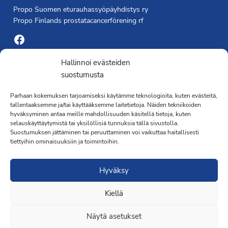
Propo Suomen eturauhassyöpäyhdistys ry
Propo Finlands prostatacancerförening rf
Facebook
Yhdistyksen toimisto
Hallinnoi evästeiden
suostumusta
Laivapojankatu 3 C, 00180 Helsinki
Parhaan kokemuksen tarjoamiseksi käytämme teknologioita, kuten evästeitä,
toimisto@propo.fi
tallentaaksemme ja/tai käyttääksemme laitetietoja. Näiden tekniikoiden
Saavutettavuusseloste »
hyväksyminen antaa meille mahdollisuuden käsitellä tietoja, kuten
Toiminnanjohtaja
selauskäyttäytymistä tai yksilöllisiä tunnuksia tällä sivustolla.
Suostumuksen jättäminen tai peruuttaminen voi vaikuttaa haitallisesti
tiettyihin ominaisuuksiin ja toimintoihin.
Kimmo Järvinen
Terveydenhoitaja
Hyväksy
041 501 4176
Kiellä
Näytä asetukset