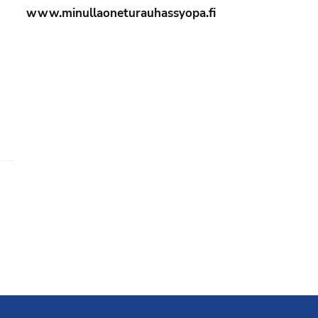
www.minullaoneturauhassyopa.fi
Liity jäseneksi