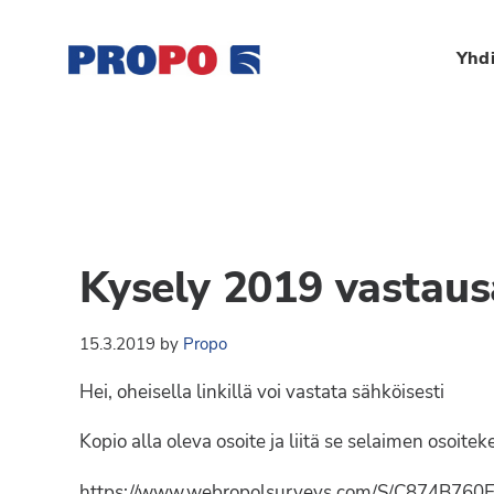
Hyppää
Hyppää
Hyppää
Hyppää
ensisijaiseen
pääsisältöön
ensisijaiseen
alatunnisteeseen
Yhdi
valikkoon
sivupalkkiin
Yhdistys
Propo
on
/
valtakunnallinen
Suomen
potilasjärjestö,
eturauhassyöpäyhdisty
joka
Kysely 2019 vastausa
on
Ry
perustettu
15.3.2019
by
Propo
vuonna
1997.
Hei, oheisella linkillä voi vastata sähköisesti
Yhdistys
on
Kopio alla oleva osoite ja liitä se selaimen osoitek
Suomen
https://www.webropolsurveys.com/S/C874B760