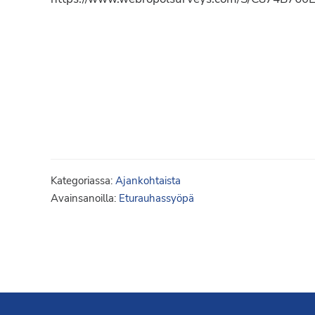
Syöpäyhdistyksen
jäsenjärjestö.
Kategoriassa:
Ajankohtaista
Avainsanoilla:
Eturauhassyöpä
Footer