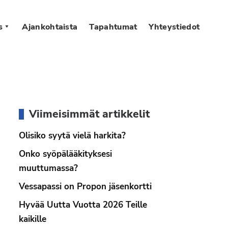
s
Ajankohtaista
Tapahtumat
Yhteystiedot
Ensisijainen
Viimeisimmät artikkelit
sivupalkki
Olisiko syytä vielä harkita?
Onko syöpälääkityksesi
muuttumassa?
Vessapassi on Propon jäsenkortti
Hyvää Uutta Vuotta 2026 Teille
kaikille