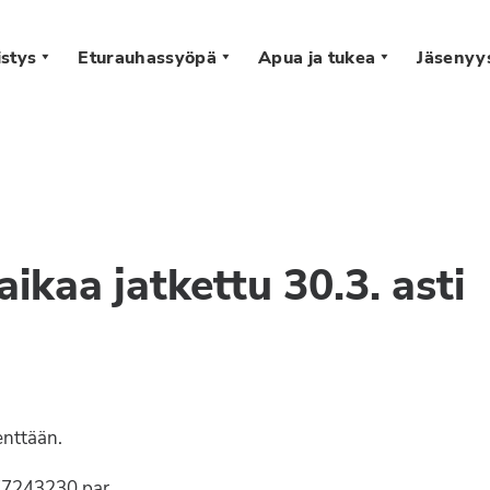
stys
Eturauhassyöpä
Apua ja tukea
Jäsenyy
s
ikaa jatkettu 30.3. asti
enttään.
E7243230.par