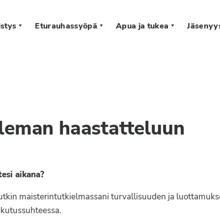
stys
Eturauhassyöpä
Apua ja tukea
Jäsenyy
s
eleman haastatteluun
tesi aikana?
 Tutkin maisterintutkielmassani turvallisuuden ja luottamuk
ikutussuhteessa.