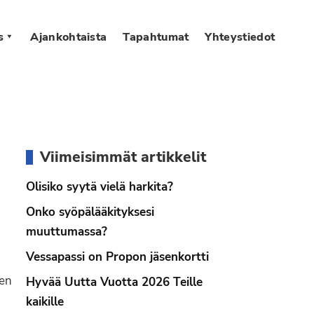
s
Ajankohtaista
Tapahtumat
Yhteystiedot
Ensisijainen
Viimeisimmät artikkelit
sivupalkki
Olisiko syytä vielä harkita?
Onko syöpälääkityksesi
muuttumassa?
Vessapassi on Propon jäsenkortti
sen
Hyvää Uutta Vuotta 2026 Teille
kaikille