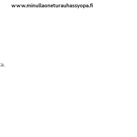
www.minullaoneturauhassyopa.fi
ta.