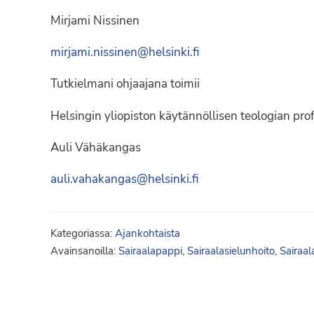
Mirjami Nissinen
mirjami.nissinen@helsinki.fi
Tutkielmani ohjaajana toimii
Helsingin yliopiston käytännöllisen teologian prof
Auli Vähäkangas
auli.vahakangas@helsinki.fi
Kategoriassa:
Ajankohtaista
Avainsanoilla:
Sairaalapappi
,
Sairaalasielunhoito
,
Sairaal