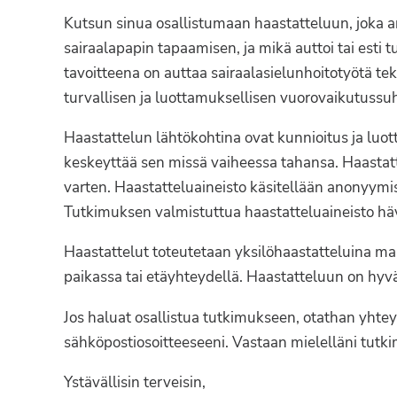
Syöpäyhdistyksen
Kutsun sinua osallistumaan haastatteluun, joka an
jäsenjärjestö.
sairaalapapin tapaamisen, ja mikä auttoi tai esti
tavoitteena on auttaa sairaalasielunhoitotyötä 
turvallisen ja luottamuksellisen vuorovaikutuss
Haastattelun lähtökohtina ovat kunnioitus ja luot
keskeyttää sen missä vaiheessa tahansa. Haastatte
varten. Haastatteluaineisto käsitellään anonyymis
Tutkimuksen valmistuttua haastatteluaineisto hä
Haastattelut toteutetaan yksilöhaastatteluina 
paikassa tai etäyhteydellä. Haastatteluun on hyvä 
Jos haluat osallistua tutkimukseen, otathan yhte
sähköpostiosoitteeseeni. Vastaan mielelläni tutk
Ystävällisin terveisin,