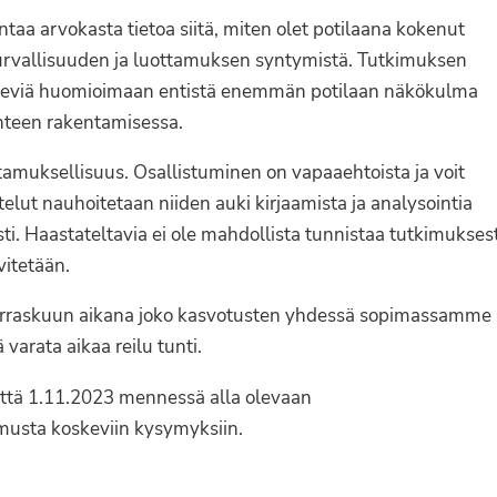
taa arvokasta tietoa siitä, miten olet potilaana kokenut
 turvallisuuden ja luottamuksen syntymistä. Tutkimuksen
tekeviä huomioimaan entistä enemmän potilaan näkökulma
uhteen rakentamisessa.
tamuksellisuus. Osallistuminen on vapaaehtoista ja voit
lut nauhoitetaan niiden auki kirjaamista ja analysointia
ti. Haastateltavia ei ole mahdollista tunnistaa tutkimukses
vitetään.
marraskuun aikana joko kasvotusten yhdessä sopimassamme
varata aikaa reilu tunti.
yttä 1.11.2023 mennessä alla olevaan
imusta koskeviin kysymyksiin.