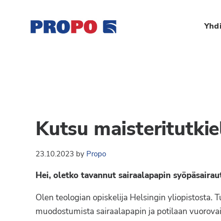
Hyppää
Hyppää
Hyppää
Hyppää
ensisijaiseen
pääsisältöön
ensisijaiseen
alatunnisteeseen
Yhdi
valikkoon
sivupalkkiin
Yhdistys
Propo
on
/
valtakunnallinen
Suomen
potilasjärjestö,
eturauhassyöpäyhdisty
joka
Kutsu maisteritutki
on
Ry
perustettu
23.10.2023
by
Propo
vuonna
1997.
Hei, oletko tavannut sairaalapapin syöpäsairau
Yhdistys
on
Olen teologian opiskelija Helsingin yliopistosta.
Suomen
muodostumista sairaalapapin ja potilaan vuorova