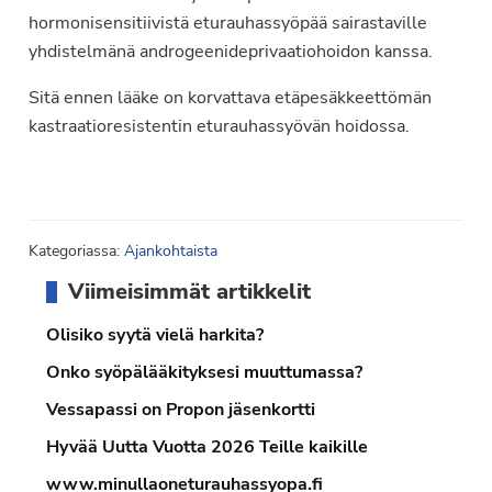
hormonisensitiivistä eturauhassyöpää sairastaville
yhdistelmänä androgeenideprivaatiohoidon kanssa.
Sitä ennen lääke on korvattava etäpesäkkeettömän
kastraatioresistentin eturauhassyövän hoidossa.
Kategoriassa:
Ajankohtaista
Ensisijainen
Viimeisimmät artikkelit
sivupalkki
Olisiko syytä vielä harkita?
Onko syöpälääkityksesi muuttumassa?
Vessapassi on Propon jäsenkortti
Hyvää Uutta Vuotta 2026 Teille kaikille
www.minullaoneturauhassyopa.fi