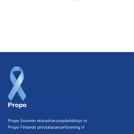
Footer
Propo
Propo Suomen eturauhassyöpäyhdistys ry
Propo Finlands prostatacancerförening rf