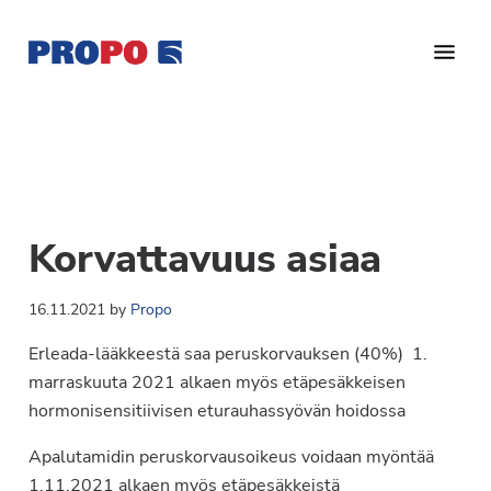
Hyppää
Hyppää
Hyppää
pääsisältöön
ensisijaiseen
alatunnisteeseen
sivupalkkiin
Yhdistys
Propo
on
/
valtakunnallinen
Suomen
potilasjärjestö,
eturauhassyöpäyhdistys
joka
Korvattavuus asiaa
on
Ry
perustettu
16.11.2021
by
Propo
vuonna
1997.
Erleada-lääkkeestä saa peruskorvauksen (40%) 1.
Yhdistys
marraskuuta 2021 alkaen myös etäpesäkkeisen
on
hormonisensitiivisen eturauhassyövän hoidossa
Suomen
Syöpäyhdistyksen
Apalutamidin peruskorvausoikeus voidaan myöntää
jäsenjärjestö.
1.11.2021 alkaen myös etäpesäkkeistä