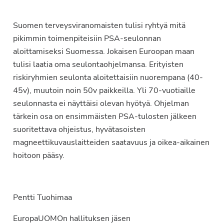
Suomen terveysviranomaisten tulisi ryhtyä mitä
pikimmin toimenpiteisiin PSA-seulonnan
aloittamiseksi Suomessa. Jokaisen Euroopan maan
tulisi laatia oma seulontaohjelmansa. Erityisten
riskiryhmien seulonta aloitettaisiin nuorempana (40-
45v), muutoin noin 50v paikkeilla. Yli 70-vuotiaille
seulonnasta ei näyttäisi olevan hyötyä. Ohjelman
tärkein osa on ensimmäisten PSA-tulosten jälkeen
suoritettava ohjeistus, hyvätasoisten
magneettikuvauslaitteiden saatavuus ja oikea-aikainen
hoitoon pääsy.
Pentti Tuohimaa
EuropaUOMOn hallituksen jäsen