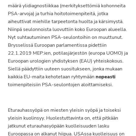
määrä ylidiagnostiikkaa (merkityksettömiä kohonneita
PSA-arvoja) ja turhia hoitotoimenpiteitä, jotka
aiheuttivat miehille tarpeetonta huolta ja kärsimystä.
Niinpä seulonnoista luovuttiin koko Euroopan alueella.
Nyt suhtautuminen PSA-seulontoihin on muuttunut.
Brysselissä Euroopan parlamentissa pidettiin
22.1.2019 MEP:ien, potilasjärjestön (europa UOMO) ja
Euroopan urologien yhdistyksen (EAU) yhteiskokous.
Siellä päädyttiin uuteen suositukseen, jonka mukaan
kaikkia EU-maita kehotetaan ryhtymään
nopeasti
toimenpiteisiin PSA-seulontojen aloittamiseksi.
Eturauhassyöpä on miesten yleisin syöpä ja toiseksi
yleisin kuolinsyy. Huolestuttavinta on, että pitkään
jatkunut eturauhasyöpään kuolleisuuden lasku
Euroopassa on alkanut hiipua. USAssa kuolleisuus on