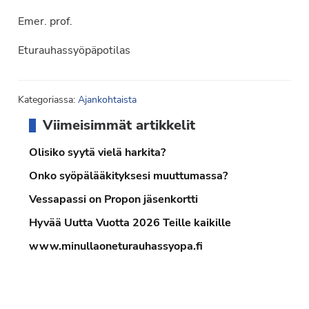
Emer. prof.
Eturauhassyöpäpotilas
Kategoriassa:
Ajankohtaista
Ensisijainen
Viimeisimmät artikkelit
sivupalkki
Olisiko syytä vielä harkita?
Onko syöpälääkityksesi muuttumassa?
Vessapassi on Propon jäsenkortti
Hyvää Uutta Vuotta 2026 Teille kaikille
www.minullaoneturauhassyopa.fi