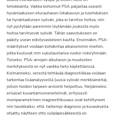
tehokkainta. Vaikka kohonnut PSA paljastaa useasti
hyvänlaatuisen eturauhasen liikakasvun ja tulehduksen
tai hyvänlaatuisen syövän, joka ei tarvitse hoitoa, niin
nyt pystytään paremmin löytämään joukosta myös
hoitoa tarvitsevat syövät. Tähän saavutukseen on
päästy usean edistysaskeleen kautta. Ensinnäkin, PSA-
määritykset voidaan kohdentaa aikaisemmin miehiin,
jotka kuuluvat mm sukutaustansa vuoksi riskiryhmään.
Toiseksi, PSA-arvojen alkutason ja muutosten
merkityksestä on nyt vankka tieto käytettävissä.
Kolmanneksi, verestä tehtävää diagnostiikkaa voidaan
tarkentaa lisäanalyyseillä (uusia syövän merkkiaineita),
jolloin hoidon tarpeen arviointi helpottuu. Neljänneksi,
erilaiset kuvantamismenetelmät, erityisesti
moniparametrinen magneettikuvaus ovat kehittyneet
niin tasokkaiksi, että tarkempi diagnoosi ja kuvauksella
ohjattu näytteen otto syöpäpesäkkeestä on