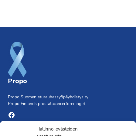
Footer
Propo
Propo Suomen eturauhassyöpäyhdistys ry
Propo Finlands prostatacancerförening rf
Facebook
Yhdistyksen toimisto
Hallinnoi evästeiden