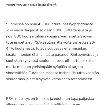
viime vuosina jopa lisääntynyt.
Suomessa on noin 45.000 eturauhassyöpäpotilasta.
Joka vuosi diagnostisoidaan 5000 uutta tapausta ja
noin 800 kuolee tähän syöpään. Varhaisella syövän
toteamisella eli PSA-seulonnalla voitaisiin estää 20-
44% kuolemista, tulevaisuudessa enemmänkin.
Lisäksi monien elämän laatu paranee. Rintasyövässä ja
suoliston syövässä seulonnat ovat olleet tehokkaita,
mutta miesten yleisimpään syöpään ei tarjota
yhdessäkään Euroopan maassa mahdollisuutta väestön
seulontaan ja siten syövän varhaiseen toteamiseen.
PSA-määritys on tehokas ja edullinen tapa paljastaa
alkava eturauhasen syöpä, ja silloin hoito on