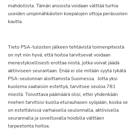
mahdollista. Tämän ansiosta voidaan välttää turhia
useiden umpimähkäisten koepalojen ottoja peräsuolen
kautta.
Tieto PSA-tulosten jälkeen tehtävistä toimenpiteistä
on nyt niin hyvä, että hoitoa tarvitsevat voidaan
menestyksellisesti erottaa niistä, jotka voivat jäädä
aktiiviseen seurantaan. Enää ei ole mitään syytä lykätä
PSA-seulonnan aloittamista Suomessa. Jotta yksi
kuolema saataisiin estettyä, tarvitsee seuloa 781
miestä. Toivottava päämäärä olisi, ettei yhdenkään
miehen tarvitsisi kuolla eturauhasen syöpään, koska se
on estettävissä varhaisella seulonnalla, aktiivisella
seurannalla ja soveltuvalla hoidolla välttäen
tarpeetonta hoitoa.