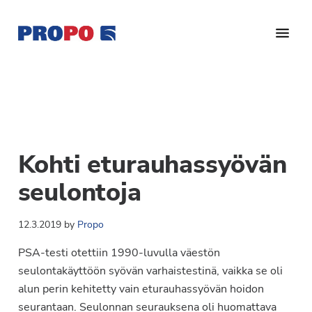
Hyppää
Hyppää
Hyppää
pääsisältöön
ensisijaiseen
alatunnisteeseen
sivupalkkiin
Yhdistys
Propo
on
/
valtakunnallinen
Suomen
potilasjärjestö,
eturauhassyöpäyhdistys
joka
Kohti eturauhassyövän
on
Ry
perustettu
seulontoja
vuonna
1997.
12.3.2019
by
Propo
Yhdistys
PSA-testi otettiin 1990-luvulla väestön
on
seulontakäyttöön syövän varhaistestinä, vaikka se oli
Suomen
alun perin kehitetty vain eturauhassyövän hoidon
Syöpäyhdistyksen
seurantaan. Seulonnan seurauksena oli huomattava
jäsenjärjestö.