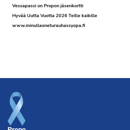
Vessapassi on Propon jäsenkortti
Hyvää Uutta Vuotta 2026 Teille kaikille
www.minullaoneturauhassyopa.fi
Footer
Propo