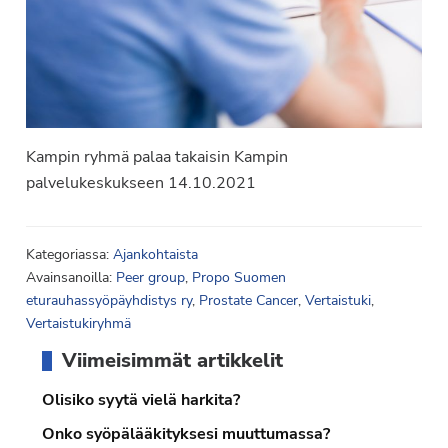
Kampin ryhmä palaa takaisin Kampin
palvelukeskukseen 14.10.2021
Kategoriassa:
Ajankohtaista
Avainsanoilla:
Peer group
,
Propo Suomen
eturauhassyöpäyhdistys ry
,
Prostate Cancer
,
Vertaistuki
,
Vertaistukiryhmä
Ensisijainen
Viimeisimmät artikkelit
sivupalkki
Olisiko syytä vielä harkita?
Onko syöpälääkityksesi muuttumassa?