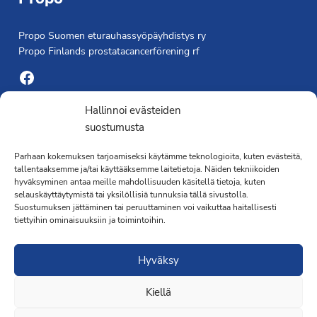
Propo Suomen eturauhassyöpäyhdistys ry
Propo Finlands prostatacancerförening rf
Facebook
Yhdistyksen toimisto
Hallinnoi evästeiden
suostumusta
Laivapojankatu 3 C, 00180 Helsinki
Parhaan kokemuksen tarjoamiseksi käytämme teknologioita, kuten evästeitä,
toimisto@propo.fi
tallentaaksemme ja/tai käyttääksemme laitetietoja. Näiden tekniikoiden
Saavutettavuusseloste »
hyväksyminen antaa meille mahdollisuuden käsitellä tietoja, kuten
Toiminnanjohtaja
selauskäyttäytymistä tai yksilöllisiä tunnuksia tällä sivustolla.
Suostumuksen jättäminen tai peruuttaminen voi vaikuttaa haitallisesti
tiettyihin ominaisuuksiin ja toimintoihin.
Kimmo Järvinen
Terveydenhoitaja
Hyväksy
041 501 4176
Kiellä