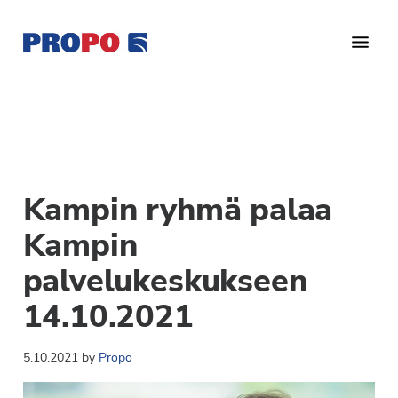
Hyppää
Hyppää
Hyppää
pääsisältöön
ensisijaiseen
alatunnisteeseen
sivupalkkiin
Yhdistys
Propo
on
/
valtakunnallinen
Suomen
potilasjärjestö,
eturauhassyöpäyhdistys
joka
Kampin ryhmä palaa
on
Ry
perustettu
Kampin
vuonna
palvelukeskukseen
1997.
Yhdistys
14.10.2021
on
Suomen
5.10.2021
by
Propo
Syöpäyhdistyksen
jäsenjärjestö.