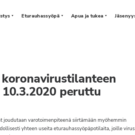
stys
Eturauhassyöpä
Apua ja tukea
Jäsenyy
s
n koronavirustilanteen
s 10.3.2020 peruttu
tavat joudutaan varotoimenpiteenä siirtämään myöhemmin
ollisesti yhteen useita eturauhassyöpäpotilaita, joille virus