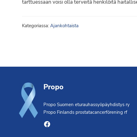
tarttuessaan voisi olla terveitä henkilöitä haitalli
Syöpäyhdistyksen
jäsenjärjestö.
Kategoriassa:
Ajankohtaista
Footer
Propo
Propo Suomen eturauhassyöpäyhdistys ry
Propo Finlands prostatacancerförening rf
Facebook