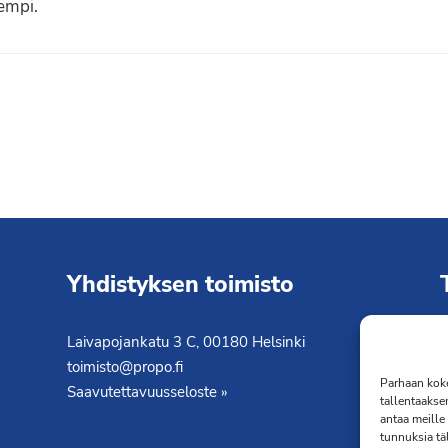
sempi.
Yhdistyksen toimisto
Laivapojankatu 3 C, 00180 Helsinki
K
toimisto@propo.fi
T
Parhaan koke
Saavutettavuusseloste »
tallentaakse
antaa meille 
tunnuksia tä