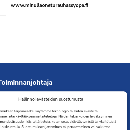
www.minullaoneturauhassyopa.fi
Liity jäseneksi
Toiminnanjohtaja
immo Järvinen
Hallinnoi evästeiden suostumusta
erveydenhoitaja
muksen tarjoamiseksi käytämme teknologioita, kuten evästeitä,
041 501 4176
mme ja/tai käyttääksemme laitetietoja. Näiden tekniikoiden hyväksyminen
mahdollisuuden käsitellä tietoja, kuten selauskäyttäytymistä tai yksilöllisiä
llä sivustolla. Suostumuksen jättäminen tai peruuttaminen voi vaikuttaa