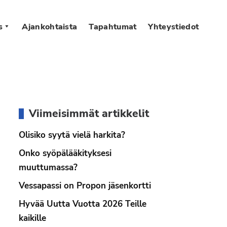
s
Ajankohtaista
Tapahtumat
Yhteystiedot
Ensisijainen
Viimeisimmät artikkelit
sivupalkki
Olisiko syytä vielä harkita?
Onko syöpälääkityksesi
muuttumassa?
Vessapassi on Propon jäsenkortti
Hyvää Uutta Vuotta 2026 Teille
kaikille