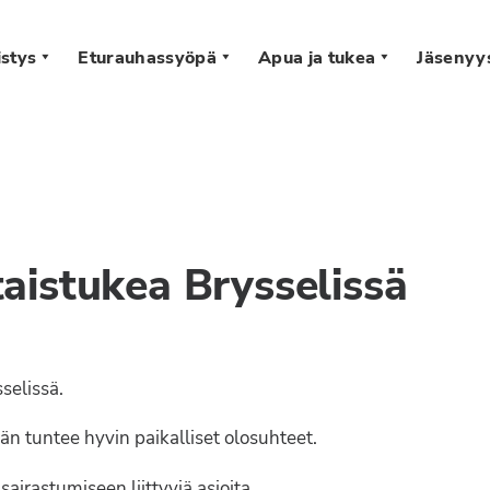
stys
Eturauhassyöpä
Apua ja tukea
Jäsenyy
s
aistukea Brysselissä
selissä.
än tuntee hyvin paikalliset olosuhteet.
airastumiseen liittyviä asioita.