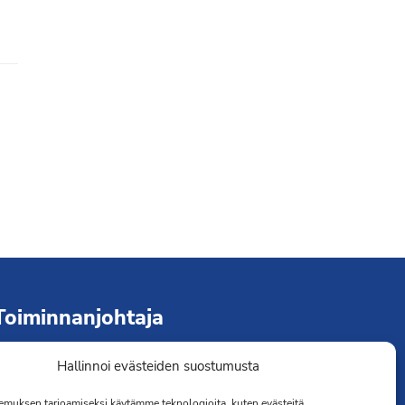
Toiminnanjohtaja
Hallinnoi evästeiden suostumusta
immo Järvinen
erveydenhoitaja
muksen tarjoamiseksi käytämme teknologioita, kuten evästeitä,