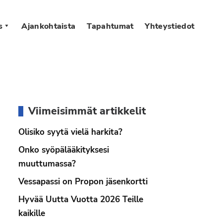
s
Ajankohtaista
Tapahtumat
Yhteystiedot
Ensisijainen
Viimeisimmät artikkelit
sivupalkki
Olisiko syytä vielä harkita?
Onko syöpälääkityksesi
muuttumassa?
Vessapassi on Propon jäsenkortti
Hyvää Uutta Vuotta 2026 Teille
kaikille