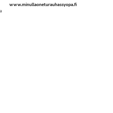
www.minullaoneturauhassyopa.fi
la