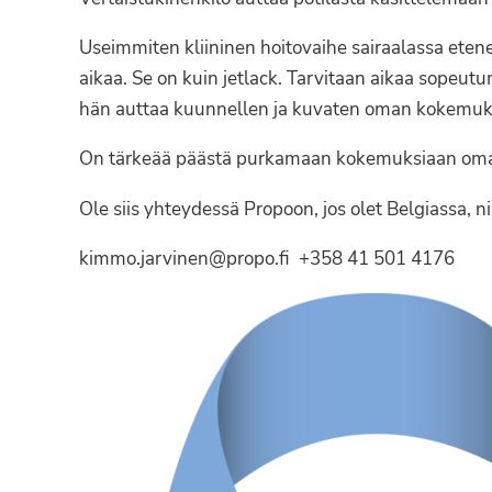
Syöpäyhdistyksen
jäsenjärjestö.
Useimmiten kliininen hoitovaihe sairaalassa eten
aikaa. Se on kuin jetlack. Tarvitaan aikaa sopeutum
hän auttaa kuunnellen ja kuvaten oman kokemuk
On tärkeää päästä purkamaan kokemuksiaan omall
Ole siis yhteydessä Propoon, jos olet Belgiassa, ni
kimmo.jarvinen@propo.fi +358 41 501 4176