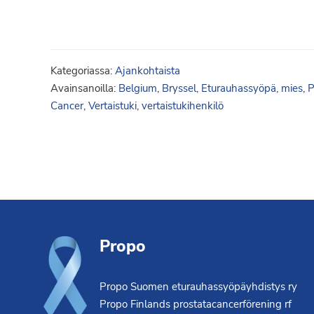
Kategoriassa:
Ajankohtaista
Avainsanoilla:
Belgium
,
Bryssel
,
Eturauhassyöpä
,
mies
,
P
Cancer
,
Vertaistuki
,
vertaistukihenkilö
Footer
Propo
Propo Suomen eturauhassyöpäyhdistys ry
Propo Finlands prostatacancerförening rf