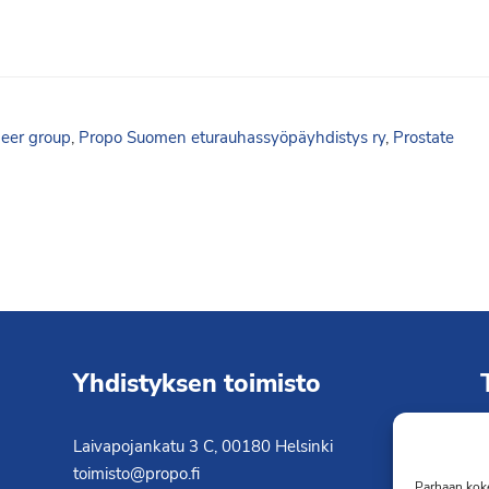
eer group
,
Propo Suomen eturauhassyöpäyhdistys ry
,
Prostate
Yhdistyksen toimisto
Laivapojankatu 3 C, 00180 Helsinki
K
toimisto@propo.fi
T
Parhaan koke