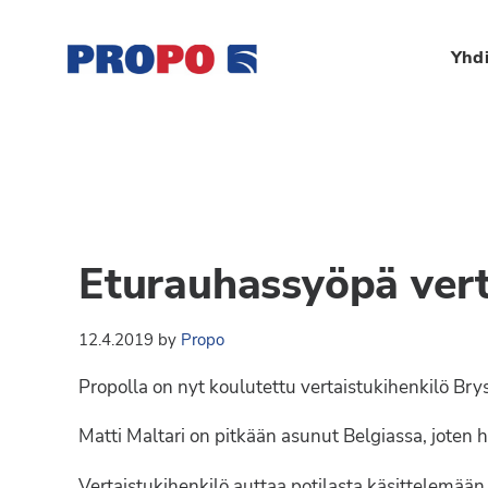
Hyppää
Hyppää
Hyppää
Hyppää
ensisijaiseen
pääsisältöön
ensisijaiseen
alatunnisteeseen
Yhdi
valikkoon
sivupalkkiin
Yhdistys
Propo
on
/
valtakunnallinen
Suomen
potilasjärjestö,
eturauhassyöpäyhdisty
joka
Eturauhassyöpä vert
on
Ry
perustettu
12.4.2019
by
Propo
vuonna
1997.
Propolla on nyt koulutettu vertaistukihenkilö Brys
Yhdistys
on
Matti Maltari on pitkään asunut Belgiassa, joten h
Suomen
Vertaistukihenkilö auttaa potilasta käsittelemään s